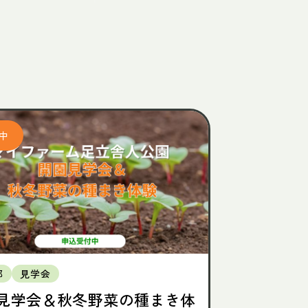
都
見学会
見学会＆秋冬野菜の種まき体