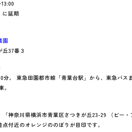
13:00
）に延期
農園
丘37番３
：
10分。 東急田園都市線「青葉台駅」から、東急バスま
車。
「神奈川県横浜市青葉区さつきが丘23-29 （ピー
差点付近のオレンジののぼりが目印です。