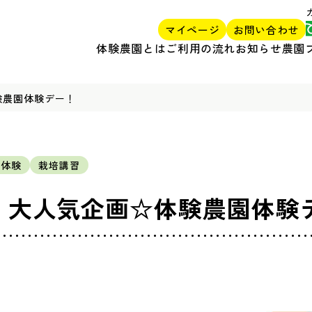
マイページ
お問い合わせ
体験農園とは
ご利用の流れ
お知らせ
農園
験農園体験デー！
穫体験
栽培講習
／ 大人気企画☆体験農園体験