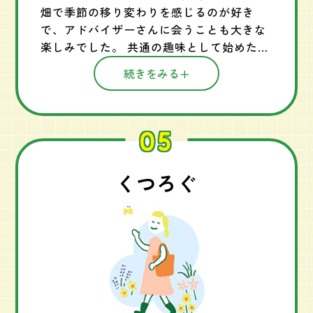
畑で季節の移り変わりを感じるのが好き
で、アドバイザーさんに会うことも大きな
楽しみでした。 共通の趣味として始めた家
庭菜園でしたが、次第に農業で生計を立
続きをみる
て、自然豊かな場所で暮らしたいと思うよ
うになりました。 体験農園を5年間楽しん
だ後、長野県に移住し、今は果園を営んで
05
います。 アドバイザーさんとの出会いと体
験農園での経験が、移住・就農という人生
の大きな決断につながりました。
くつろぐ
＃アドバイザーとの出会い、移住・就農へ
の決断