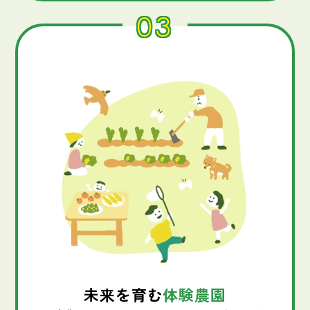
03
未来を育む
体験農園