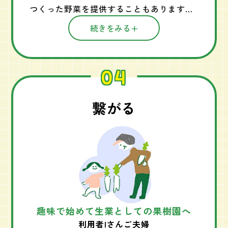
つくった野菜を提供することもあります。
野菜のことを学ぶと、甘みの原因も理解で
続きをみる
き、料理の味の組み立て方が次第と分かっ
てきます。 お客さんが美味しいと言ってく
れた時は本当にしいです。 畑での学びが仕
04
事と繋がり、日々ワクワクを感じていま
す。
#体験農園→AIC→ラーメン屋
繋がる
趣味で始めて生業としての果樹園へ
利用者Iさんご夫婦