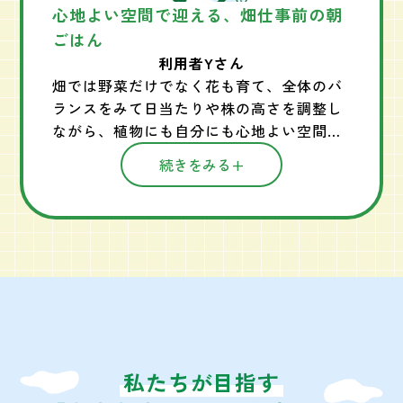
心地よい空間で迎える、畑仕事前の朝
ごはん
利用者Yさん
畑では野菜だけでなく花も育て、全体のバ
ランスをみて日当たりや株の高さを調整し
ながら、植物にも自分にも心地よい空間を
意識して育てています。 植物と昆虫が共存
続きをみる
している環境で、畑作業の前に朝ごはんを
楽しんだりもしています。 愛を込めてお手
入れをしながら、彼らと対話し、元気に成
長していく姿を見ているととても嬉しくな
ります。 将来的に自宅の庭で、このくつろ
ぎの空間を持てるよう、農園で学びながら
実践しています。
#夢を形にする畑づくり
私たちが目指す