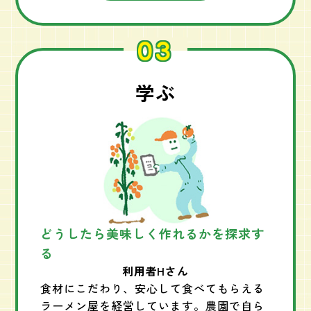
た。 力強い野菜の生命力をいただく、そう
いうのがいいなと感じました。 今後は自家
03
製のらっきょう作りやサツマイモの育成を
楽しみながら、シンプルな素材の良さを活
かし、健康な畑生活を続けていきます。
学ぶ
#リタイア後の仲良し夫婦の週末
どうしたら美味しく作れるかを探求す
る
利用者Hさん
食材にこだわり、安心して食べてもらえる
ラーメン屋を経営しています。農園で自ら