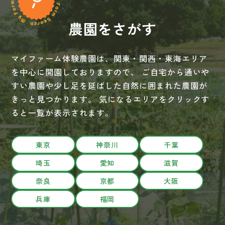
農園をさがす
マイファーム体験農園は、関東・関西・東海エリア
を中心に開園しておりますので、
ご自宅から通いや
すい農園や少し足を延ばした自然に囲まれた農園が
きっと見つかります。
気になるエリアをクリックす
ると一覧が表示されます。
東京
神奈川
千葉
埼玉
愛知
滋賀
奈良
京都
大阪
兵庫
福岡