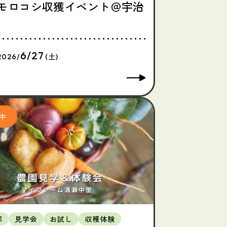
モロコシ収獲イベント＠宇治
6/27
2026/
(土)
都
見学会
お試し
収穫体験