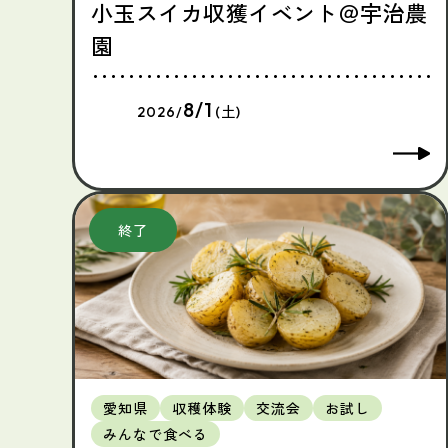
小玉スイカ収獲イベント＠宇治農
園
8/1
2026/
(土)
愛知県
収穫体験
交流会
お試し
みんなで食べる