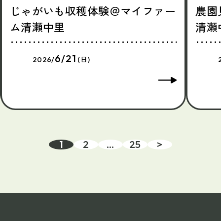
じゃがいも収穫体験＠マイファー
農園
ム清瀬中里
清瀬
6/21
2026/
(日)
1
2
…
25
>