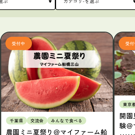
東京
開園
千葉県
交流会
みんなで食べる
験＠
農園ミニ夏祭り＠マイファーム船