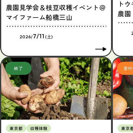
トウ
農園見学会＆枝豆収穫イベント＠
農園
マイファーム船橋三山
7/11
2026/
(土)
東京都
収穫体験
東京