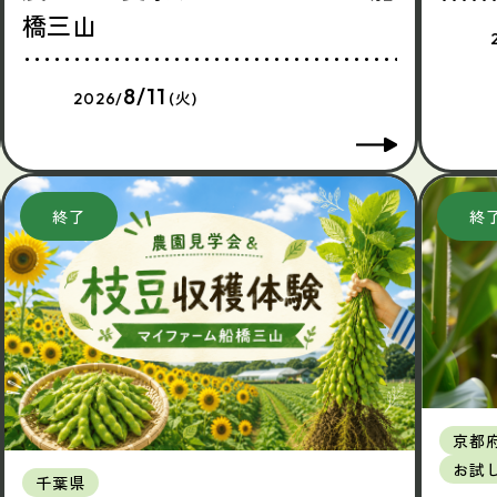
橋三山
8/11
2026/
(火)
京都
お試
千葉県