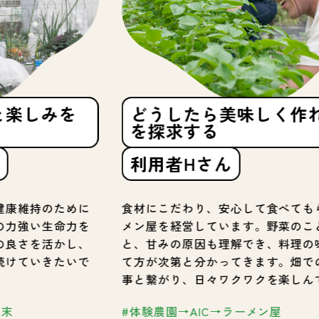
みを
どうしたら美味しく作れるか
を探求する
利用者Hさん
のために
食材にこだわり、安心して食べてもらえるラ
生命力を
メン屋を経営しています。野菜のことを学ぶ
活かし、
と、甘みの原因も理解でき、料理の味の組み
きたいで
て方が次第と分かってきます。畑での学びが
事と繋がり、日々ワクワクを楽しんでいます
#体験農園→AIC→ラーメン屋