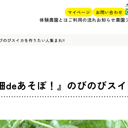
マイページ
お問い合わせ
体験農園とは
ご利用の流れ
お知らせ
農園
びのびスイカを作りたい人集まれ!!
畑deあそぼ！』のびのびスイ