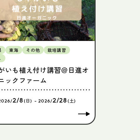
県
東海
その他
栽培講習
し
がいも植え付け講習＠日進オ
ニックファーム
2/8
2/28
2026/
(日) - 2026/
(土)