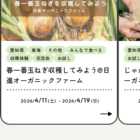
愛知県
東海
その他
みんなで食べる
愛知
収穫体験
交流会
お試し
お試
春一番玉ねぎ収穫してみよう@日
じゃ
進オーガニックファーム
ーガ
4/11
4/19
2026/
(土) - 2026/
(日)