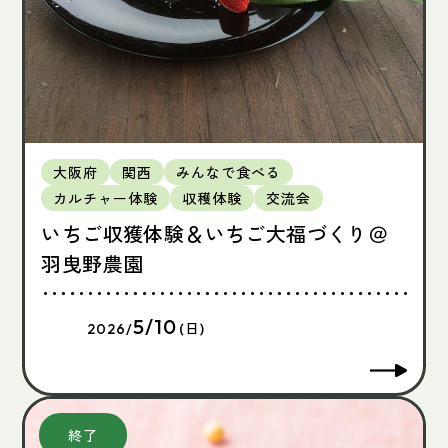
大阪府
関西
みんなで食べる
カルチャー体験
収穫体験
交流会
いちご収獲体験＆いちご大福づくり＠
羽曳野農園
5/10
2026/
(日)