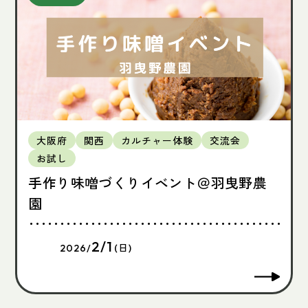
大阪府
関西
カルチャー体験
交流会
お試し
手作り味噌づくりイベント＠羽曳野農
園
2/1
2026/
(日)