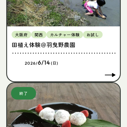
大阪府
関西
カルチャー体験
お試し
田植え体験＠羽曳野農園
6/14
2026/
(日)