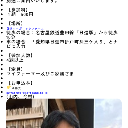
別途ご案内いたします。
【参加料】
１組 500円
【場所】
日進オーガニックファーム
徒歩の場合：名古屋鉄道豊田線「日進駅」から徒歩
10分
車の場合：「愛知県日進市折戸町孫三ケ入５」とナ
ビに入力
【参加人数】
4組以上
【定員】
マイファーマー及びご家族さま
【お申込み】
連絡先
myfarm057@softbank.ne.jp
(山内、今村)