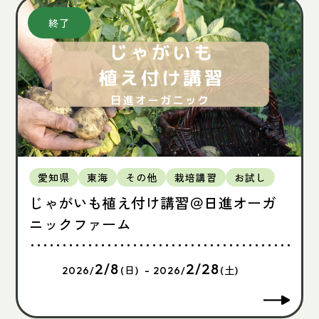
愛知県
東海
その他
栽培講習
お試し
じゃがいも植え付け講習＠日進オーガ
ニックファーム
2/8
2/28
2026/
(日) - 2026/
(土)