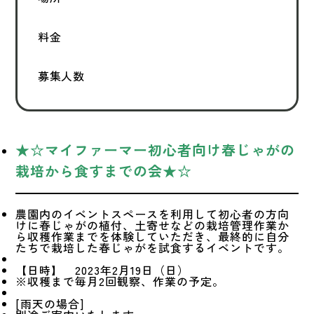
料金
募集人数
★☆マイファーマー初心者向け春じゃがの
栽培から食すまでの会★☆
農園内のイベントスペースを利用して初心者の方向
けに春じゃがの植付、土寄せなどの栽培管理作業か
ら収穫作業までを体験していただき、最終的に自分
たちで栽培した春じゃがを試食するイベントです。
【日時】 2023年2月19日（日）
※収穫まで毎月2回観察、作業の予定。
[雨天の場合]