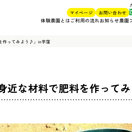
マイページ
お問い合わせ
体験農園とは
ご利用の流れ
お知らせ
農園
作ってみよう♪」in芋窪
身近な材料で肥料を作ってみよ