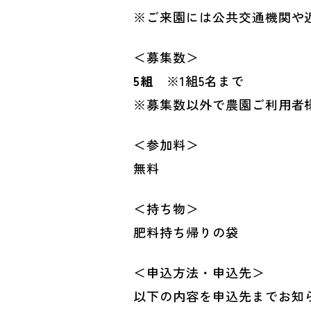
※ご来園には公共交通機関や
＜募集数＞
5組
※1組5名まで
※募集数以外で農園ご利用者
＜参加料＞
無料
＜持ち物＞
肥料持ち帰りの袋
＜申込方法・申込先＞
以下の内容を申込先までお知