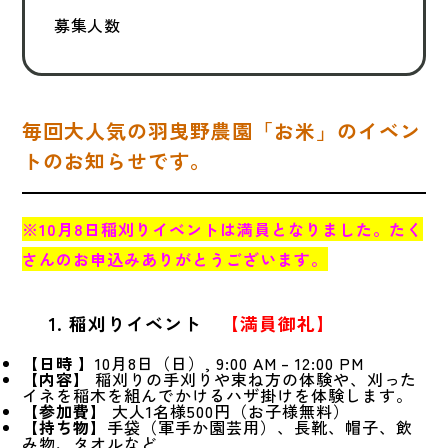
募集人数
毎回大人気の羽曳野農園「お米」のイベン
トのお知らせです。
※10月8日稲刈りイベントは満員となりました。たく
さんのお申込みありがとうございます。
1. 稲刈りイベント
【満員御礼】
【日時
】10月8日（日）, 9:00 AM – 12:00 PM
【内容】
稲刈りの手刈りや束ね方の体験や、刈った
イネを稲木を組んでかけるハザ掛けを体験します。
【参加費】
大人1名様500円（お子様無料）
【持ち物】
手袋（軍手か園芸用）、長靴、帽子、飲
み物、タオルなど