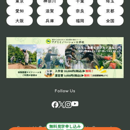
東京
神奈川
千葉
埼玉
愛知
滋賀
奈良
京都
大阪
兵庫
福岡
全国
Follow Us
無料見学申し込み
Copyright © マイファーム All Rights Reserved.