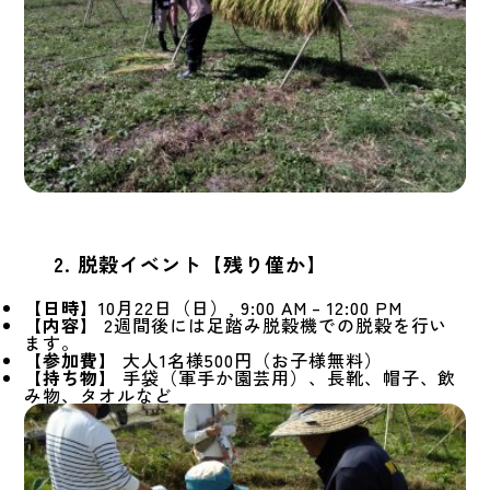
2. 脱穀イベント【残り僅か】
【日時】
10月22日（日）, 9:00 AM – 12:00 PM
【内容】
2週間後には足踏み脱穀機での脱穀を行い
ます。
【参加費】
大人1名様500円（お子様無料）
【持ち物】
手袋（軍手か園芸用）、長靴、帽子、飲
み物、タオルなど