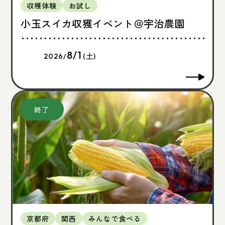
収穫体験
お試し
小玉スイカ収獲イベント＠宇治農園
8/1
2026/
(土)
京都府
関西
みんなで食べる