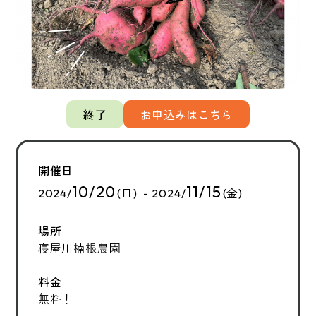
終了
お申込みはこちら
開催日
10/20
11/15
2024/
(日) - 2024/
(金)
場所
寝屋川楠根農園
料金
無料！