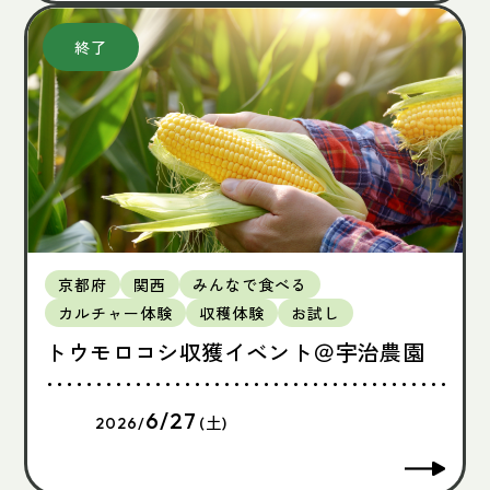
京都府
関西
みんなで食べる
カルチャー体験
収穫体験
お試し
トウモロコシ収獲イベント＠宇治農園
6/27
2026/
(土)