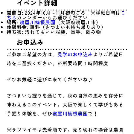
イベント詳細
開催日
: 2024年10月～11月初旬ごろ ※詳細日時は
こ
ちら
カレンダーからお選びください
場所
:
寝屋川楠根農園
（大阪府寝屋川市）
体験料金
:
無料（
さつまいも持ち帰りあり）
持ち物
: 汚れてもいい服装、軍手、飲み物
お申込み
ご参加ご希望の方は、
見学のお申込み
よりご希望日
時をご選択ください。※所要時間１時間程度
ぜひお気軽に遊びに来てくださいね♪
さつまいも掘りを通じて、秋の自然の恵みを存分に
味わえるこのイベント。大阪で楽しくて学びもある
芋掘り体験を、ぜひ
寝屋川楠根農園
で！
※サツマイモは先着順です。売り切れの場合は農園