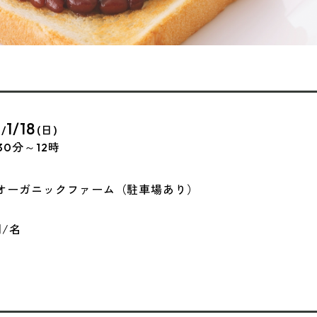
1/18
/
(日)
30分～12時
オーガニックファーム（駐車場あり）
円/名