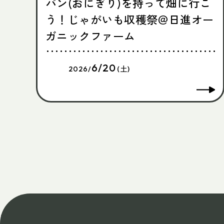
パン(おにぎり)を持って畑に行こ
う！じゃがいも収穫祭＠日進オー
ガニックファーム
6/20
2026/
(土)