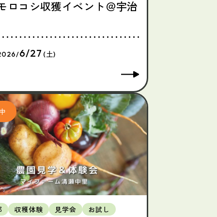
モロコシ収獲イベント＠宇治
6/27
2026/
(土)
都
収穫体験
見学会
お試し