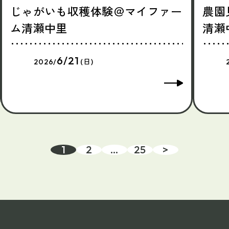
じゃがいも収穫体験＠マイファー
農園
ム清瀬中里
清瀬
6/21
2026/
(日)
1
2
…
25
>