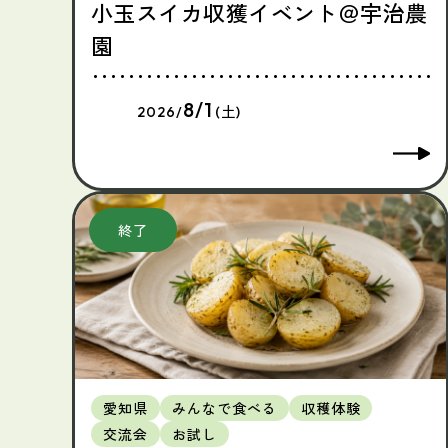
小玉スイカ収獲イベント＠宇治農
園
8/1
2026/
(土)
愛知県
みんなで食べる
収穫体験
交流会
お試し