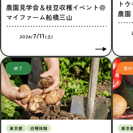
トウ
農園見学会＆枝豆収穫イベント＠
農園
マイファーム船橋三山
7/11
2026/
(土)
東京都
収穫体験
東京