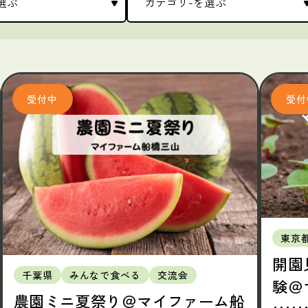
東京
開園
千葉県
みんなで食べる
交流会
験＠
農園ミニ夏祭り＠マイファーム船