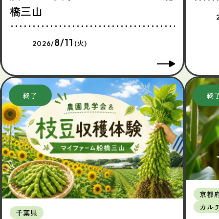
橋三山
8/11
2026/
(火)
京都
カル
千葉県