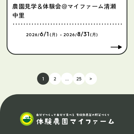
農園見学＆体験会＠マイファーム清瀬
中里
6/1
8/31
2026/
(月) - 2026/
(月)
1
2
…
25
>