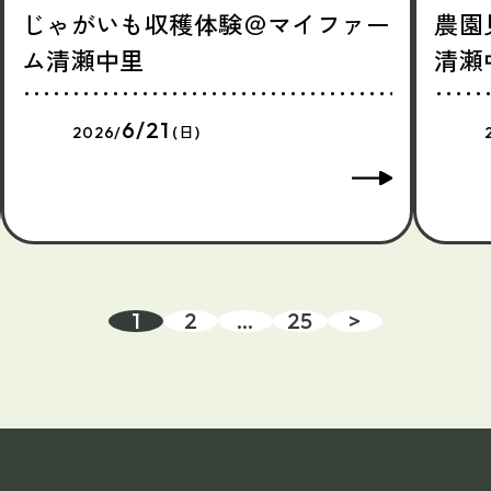
じゃがいも収穫体験＠マイファー
農園
ム清瀬中里
清瀬
6/21
2026/
(日)
1
2
…
25
>