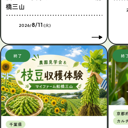
橋三山
8/11
2026/
(火)
京都
カル
千葉県