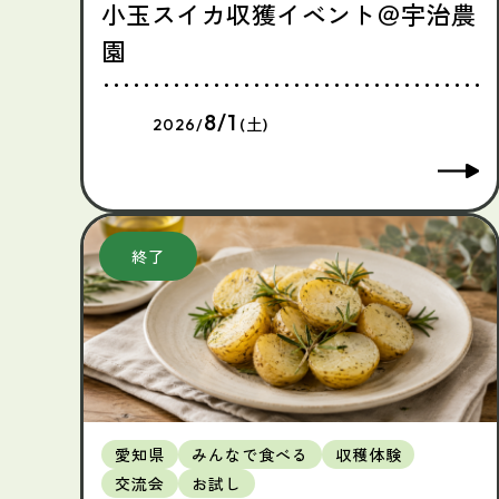
小玉スイカ収獲イベント＠宇治農
園
8/1
2026/
(土)
愛知県
みんなで食べる
収穫体験
交流会
お試し