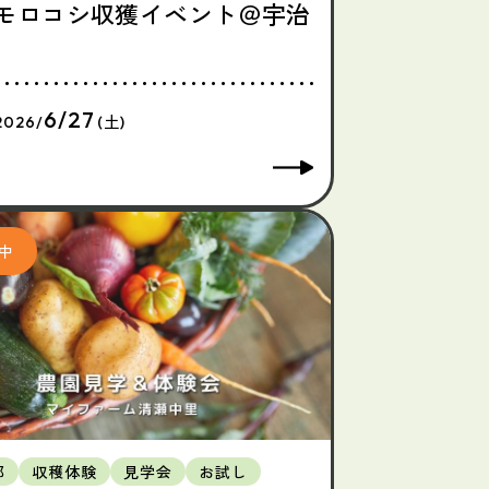
モロコシ収獲イベント＠宇治
6/27
2026/
(土)
都
収穫体験
見学会
お試し