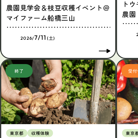
トウ
農園見学会＆枝豆収穫イベント＠
農園
マイファーム船橋三山
7/11
2026/
(土)
東京都
収穫体験
東京