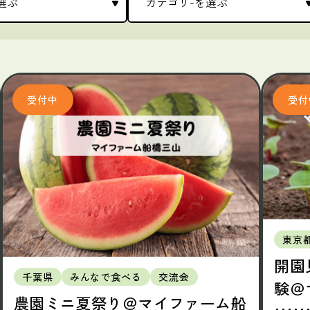
東京
開園
千葉県
みんなで食べる
交流会
験＠
農園ミニ夏祭り＠マイファーム船