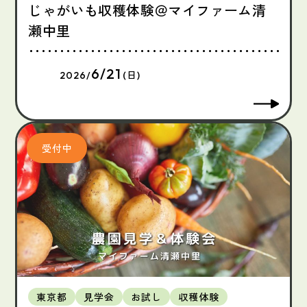
じゃがいも収穫体験＠マイファーム清
瀬中里
6/21
2026/
(日)
東京都
見学会
お試し
収穫体験