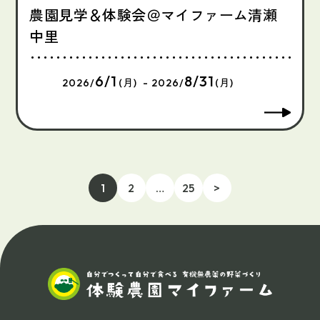
農園見学＆体験会＠マイファーム清瀬
中里
6/1
8/31
2026/
(月) - 2026/
(月)
1
2
…
25
>