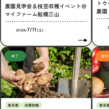
トウ
農園見学会＆枝豆収穫イベント＠
農園
マイファーム船橋三山
7/11
2026/
(土)
東京都
収穫体験
東京