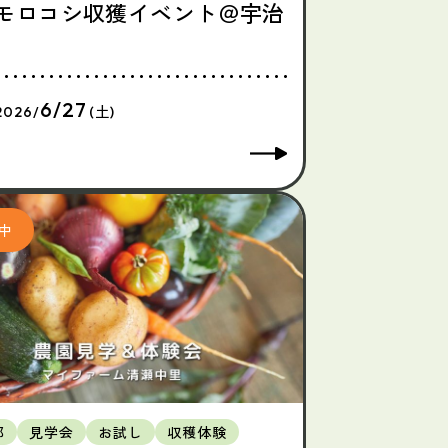
モロコシ収獲イベント＠宇治
6/27
2026/
(土)
都
見学会
お試し
収穫体験