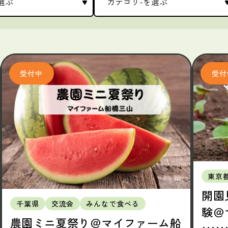
東京
開園
千葉県
交流会
みんなで食べる
験＠
農園ミニ夏祭り＠マイファーム船