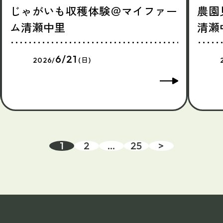
じゃがいも収穫体験＠マイファー
農園
ム清瀬中里
清瀬
6/21
2026/
(日)
1
2
…
25
>