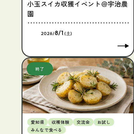
小玉スイカ収獲イベント＠宇治農
園
8/1
2026/
(土)
愛知県
収穫体験
交流会
お試し
みんなで食べる