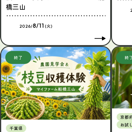
橋三山
8/11
2026/
(火)
京都
お試
千葉県