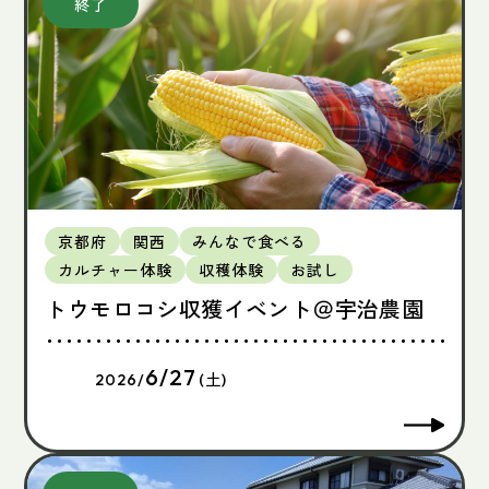
京都府
関西
みんなで食べる
カルチャー体験
収穫体験
お試し
トウモロコシ収獲イベント＠宇治農園
6/27
2026/
(土)