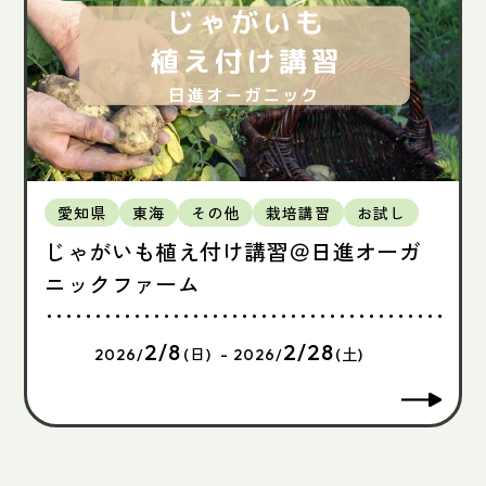
愛知県
東海
その他
栽培講習
お試し
じゃがいも植え付け講習＠日進オーガ
ニックファーム
2/8
2/28
2026/
(日) - 2026/
(土)