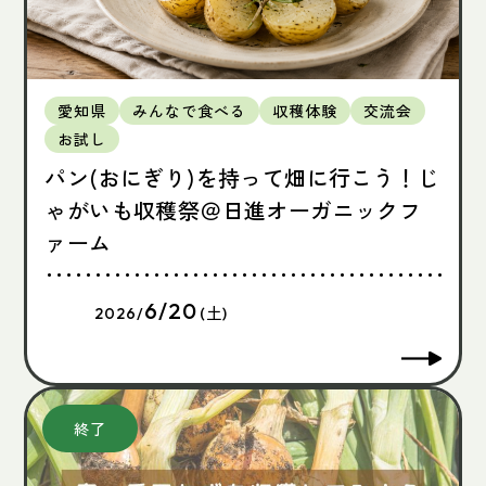
愛知県
みんなで食べる
収穫体験
交流会
お試し
パン(おにぎり)を持って畑に行こう！じ
ゃがいも収穫祭＠日進オーガニックフ
ァーム
6/20
2026/
(土)