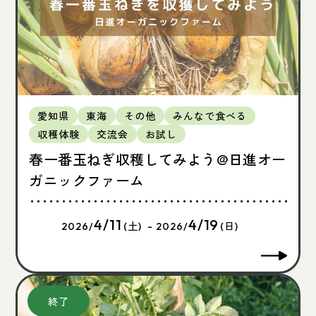
愛知県
東海
その他
みんなで食べる
収穫体験
交流会
お試し
春一番玉ねぎ収穫してみよう@日進オー
ガニックファーム
4/11
4/19
2026/
(土) - 2026/
(日)