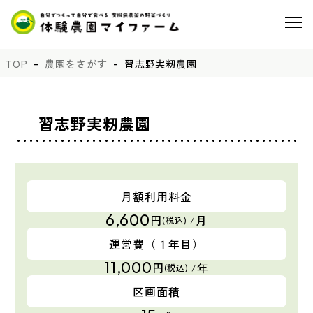
TOP
農園をさがす
習志野実籾農園
習志野実籾農園
月額利用料金
6,600
円
月
(税込) /
運営費
（１年目）
11,000
円
年
(税込) /
区画面積