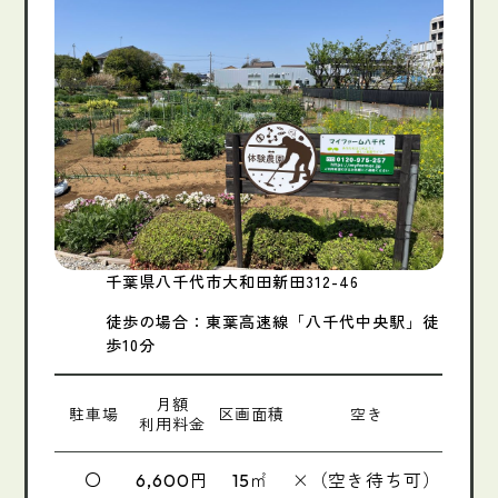
千葉県八千代市大和田新田312-46
徒歩の場合：東葉高速線「八千代中央駅」徒
歩10分
月額
駐車場
区画面積
空き
利用料金
〇
円
㎡
×（空き待ち可）
6,600
15