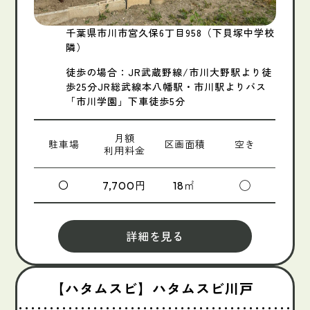
千葉県市川市宮久保6丁目958（下貝塚中学校
隣）
徒歩の場合：JR武蔵野線/市川大野駅より徒
歩25分JR総武線本八幡駅・市川駅よりバス
「市川学園」下車徒歩5分
月額
駐車場
区画面積
空き
利用料金
〇
円
㎡
◯
7,700
18
詳細を見る
【ハタムスビ】ハタムスビ川戸