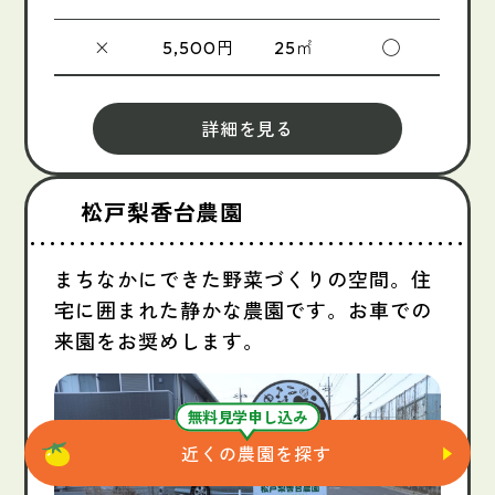
×
円
㎡
◯
5,500
25
詳細を見る
松戸梨香台農園
まちなかにできた野菜づくりの空間。住
宅に囲まれた静かな農園です。お車での
来園をお奨めします。
無料見学申し込み
近くの農園を探す