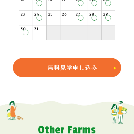
◯
◯
◯
◯
23
24
25
26
27
28
29
◯
◯
◯
◯
30
31
◯
無料見学申し込み
Other Farms