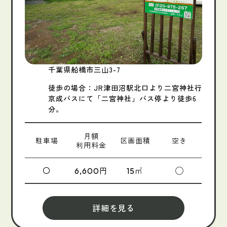
千葉県船橋市三山3-7
徒歩の場合：JR津田沼駅北口より二宮神社行
京成バスにて「二宮神社」バス停より徒歩6
分。
月額
駐車場
区画面積
空き
利用料金
〇
円
㎡
◯
6,600
15
詳細を見る