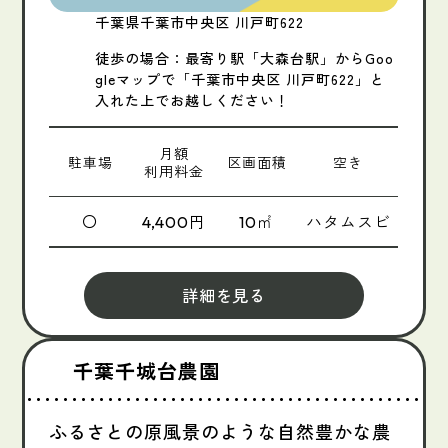
千葉県千葉市中央区 川戸町622
徒歩の場合：最寄り駅「大森台駅」からGoo
gleマップで「千葉市中央区 川戸町622」と
入れた上でお越しください！
月額
駐車場
区画面積
空き
利用料金
〇
円
㎡
ハタムスビ
4,400
10
詳細を見る
千葉千城台農園
ふるさとの原風景のような自然豊かな農