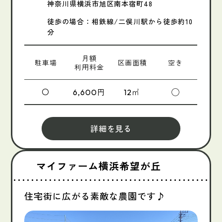
神奈川県横浜市旭区南本宿町48
徒歩の場合：相鉄線/二俣川駅から徒歩約10
分
月額
駐車場
区画面積
空き
利用料金
〇
円
㎡
◯
6,600
12
詳細を見る
マイファーム横浜希望が丘
住宅街に広がる素敵な農園です♪