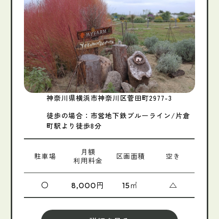
神奈川県横浜市神奈川区菅田町2977-3
徒歩の場合：市営地下鉄ブルーライン/片倉
町駅より徒歩8分
月額
駐車場
区画面積
空き
利用料金
〇
円
㎡
△
8,000
15