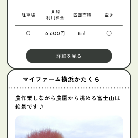
月額
駐車場
区画面積
空き
利用料金
〇
円
㎡
◯
6,600
8
詳細を見る
マイファーム横浜かたくら
農作業しながら農園から眺める富士山は
絶景です♪