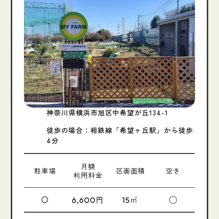
神奈川県横浜市旭区中希望が丘134-1
徒歩の場合：相鉄線「希望ヶ丘駅」から徒歩
4分
月額
駐車場
区画面積
空き
利用料金
〇
円
㎡
◯
6,600
15