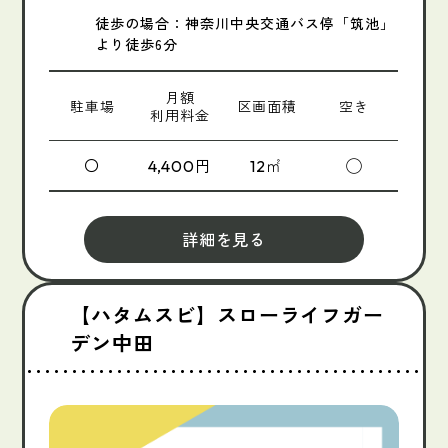
徒歩の場合：神奈川中央交通バス停「筑池」
より徒歩6分
月額
駐車場
区画面積
空き
利用料金
〇
円
㎡
◯
4,400
12
詳細を見る
【ハタムスビ】スローライフガー
デン中田