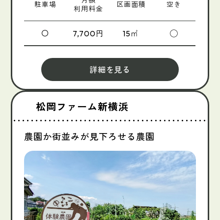
駐車場
区画面積
空き
利用料金
〇
円
㎡
◯
7,700
15
詳細を見る
松岡ファーム新横浜
農園か街並みが見下ろせる農園