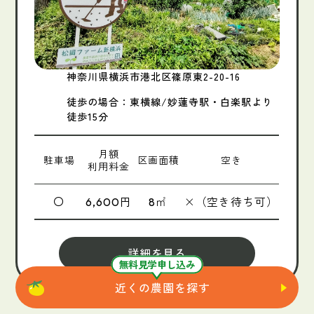
神奈川県横浜市港北区篠原東2-20-16
徒歩の場合：東横線/妙蓮寺駅・白楽駅より
徒歩15分
月額
駐車場
区画面積
空き
利用料金
〇
円
㎡
×（空き待ち可）
6,600
8
詳細を見る
無料見学申し込み
近くの農園を探す