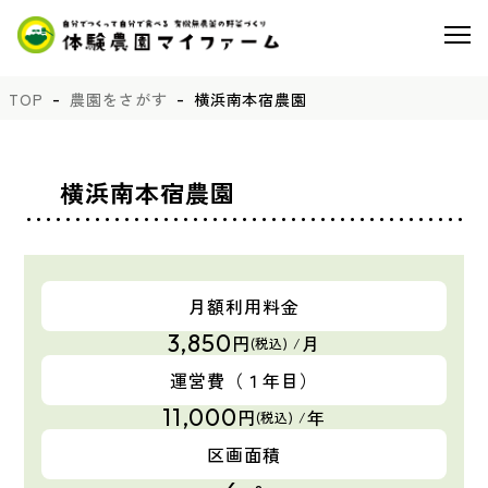
TOP
農園をさがす
横浜南本宿農園
横浜南本宿農園
月額利用料金
3,850
円
月
(税込) /
運営費
（１年目）
11,000
円
年
(税込) /
区画面積