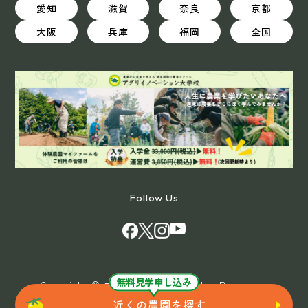
愛知
滋賀
奈良
京都
大阪
兵庫
福岡
全国
Follow Us
無料見学申し込み
Copyright © マイファーム All Rights Reserved.
近くの農園を探す