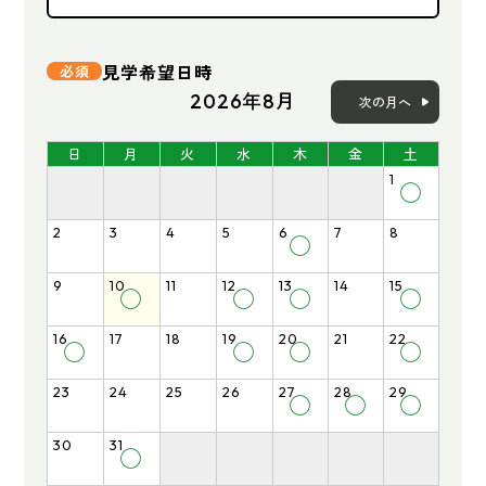
見学希望日時
2026年8月
次の月へ
日
月
火
水
木
金
土
1
◯
2
3
4
5
6
7
8
◯
9
10
11
12
13
14
15
◯
◯
◯
◯
16
17
18
19
20
21
22
◯
◯
◯
◯
23
24
25
26
27
28
29
◯
◯
◯
30
31
◯