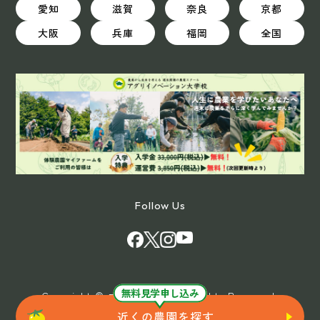
愛知
滋賀
奈良
京都
大阪
兵庫
福岡
全国
Follow Us
無料見学申し込み
Copyright © マイファーム All Rights Reserved.
近くの農園を探す