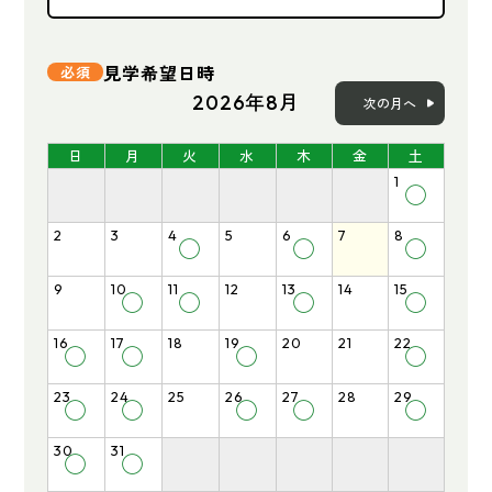
見学希望日時
2026年8月
次の月へ
日
月
火
水
木
金
土
1
◯
2
3
4
5
6
7
8
◯
◯
◯
9
10
11
12
13
14
15
◯
◯
◯
◯
16
17
18
19
20
21
22
◯
◯
◯
◯
23
24
25
26
27
28
29
◯
◯
◯
◯
◯
30
31
◯
◯