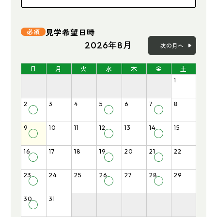
見学希望日時
2026年8月
次の月へ
日
月
火
水
木
金
土
1
2
3
4
5
6
7
8
◯
◯
◯
9
10
11
12
13
14
15
◯
◯
◯
16
17
18
19
20
21
22
◯
◯
◯
23
24
25
26
27
28
29
◯
◯
◯
30
31
◯