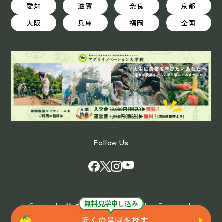
愛知
滋賀
奈良
京都
大阪
兵庫
福岡
全国
Follow Us
無料見学申し込み
Copyright © マイファーム All Rights Reserved.
近くの農園を探す