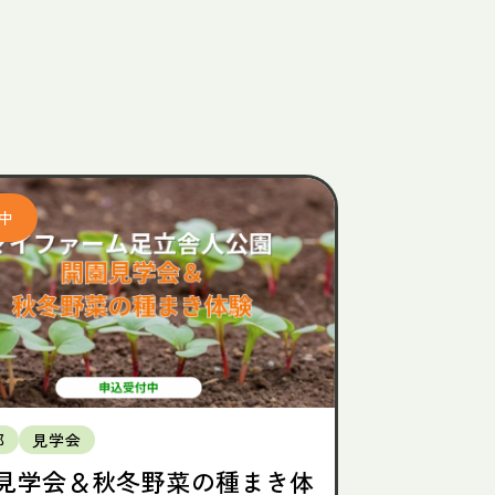
都
見学会
見学会＆秋冬野菜の種まき体