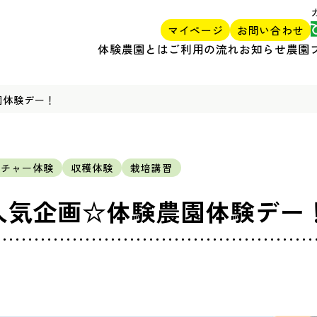
マイページ
お問い合わせ
体験農園とは
ご利用の流れ
お知らせ
農園
園体験デー！
ルチャー体験
収穫体験
栽培講習
大人気企画☆体験農園体験デー