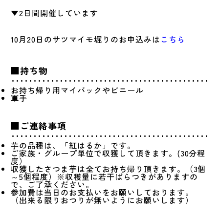
▼2日間開催しています
10月20日のサツマイモ堀りのお申込みは
こちら
■持ち物
お持ち帰り用マイバックやビニール
軍手
■ご連絡事項
芋の品種は、「紅はるか」です。
ご家族・グループ単位で収獲して頂きます。(30分程
度）
収獲したさつま芋は全てお持ち帰り頂きます。（3個
～5個程度）※収穫量に若干ばらつきがありますの
で、ご了承ください。
参加費は当日のお支払いをお願いしております。
（出来る限りおつりが無いようにお願いします）