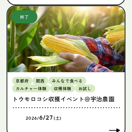
京都府
関西
みんなで食べる
カルチャー体験
収穫体験
お試し
トウモロコシ収獲イベント＠宇治農園
6/27
2026/
(土)