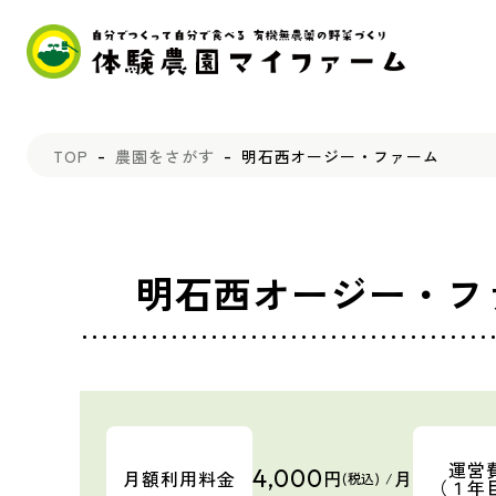
TOP
農園をさがす
明石西オージー・ファーム
明石西オージー・フ
運営
4,000
月額利用料金
円
月
(税込) /
（１年