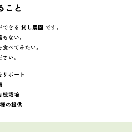
ること
ができる
貸し農園
です。
信もない。
を食べてみたい。
ださい。
をサポート
備
有機栽培
定種の提供