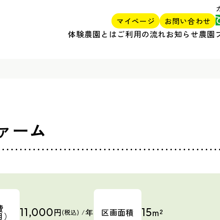
マイページ
お問い合わせ
体験農園とは
ご利用の流れ
お知らせ
農園
ァーム
費
11,000
15
m²
円
年
区画面積
(税込) /
目）