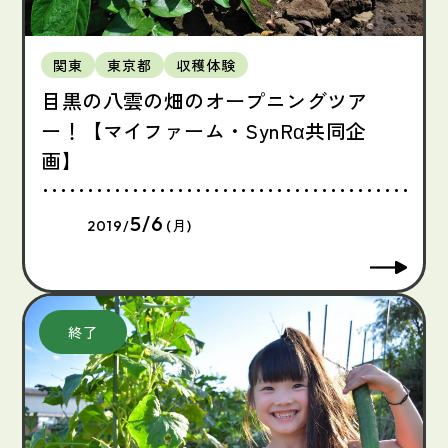
関東
東京都
収穫体験
目黒の八雲の畑のオープニングツア
ー！【マイファーム・SynRα共同企
画】
5/6
2019/
(月)