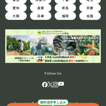
愛知
滋賀
奈良
京都
大阪
兵庫
福岡
全国
Follow Us
無料見学申し込み
Copyright © マイファーム All Rights Reserved.