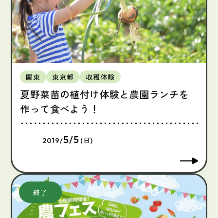
関東
東京都
収穫体験
夏野菜苗の植付け体験と農園ランチを
作って食べよう！
5/5
2019/
(日)