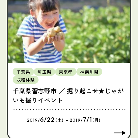
千葉県
埼玉県
東京都
神奈川県
収穫体験
千葉県習志野市 ／ 掘り起こせ★じゃが
いも掘りイベント
6/22
7/1
2019/
(土) - 2019/
(月)