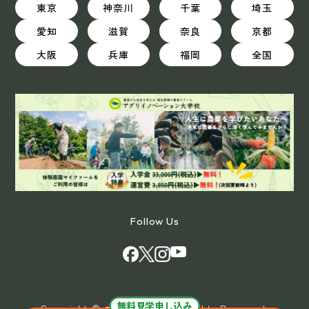
東京
神奈川
千葉
埼玉
愛知
滋賀
奈良
京都
大阪
兵庫
福岡
全国
Follow Us
無料見学申し込み
Copyright © マイファーム All Rights Reserved.