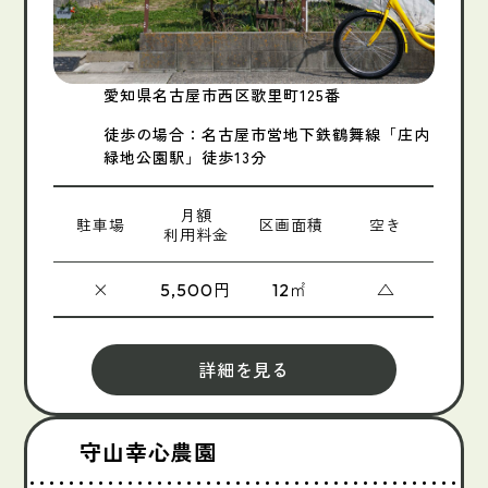
愛知県名古屋市西区歌里町125番
徒歩の場合：名古屋市営地下鉄鶴舞線「庄内
緑地公園駅」徒歩13分
月額
駐車場
区画面積
空き
利用料金
×
円
㎡
△
5,500
12
詳細を見る
守山幸心農園