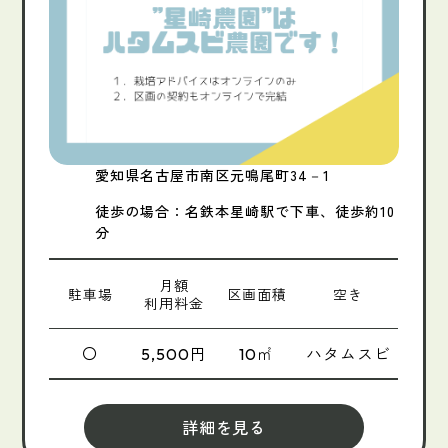
愛知県名古屋市南区元鳴尾町34－1
徒歩の場合：名鉄本星崎駅で下車、徒歩約10
分
月額
駐車場
区画面積
空き
利用料金
〇
円
㎡
ハタムスビ
5,500
10
詳細を見る