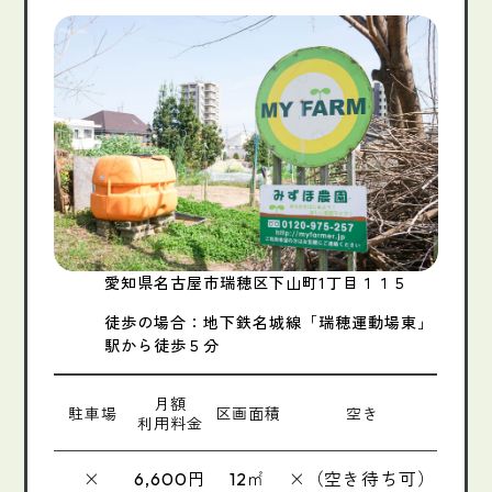
愛知県名古屋市瑞穂区下山町1丁目１１５
徒歩の場合：地下鉄名城線「瑞穂運動場東」
駅から徒歩５分
月額
駐車場
区画面積
空き
利用料金
×
円
㎡
×（空き待ち可）
6,600
12