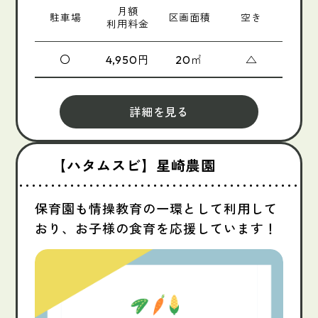
月額
駐車場
区画面積
空き
利用料金
〇
円
㎡
△
4,950
20
詳細を見る
【ハタムスビ】星崎農園
保育園も情操教育の一環として利用して
おり、お子様の食育を応援しています！