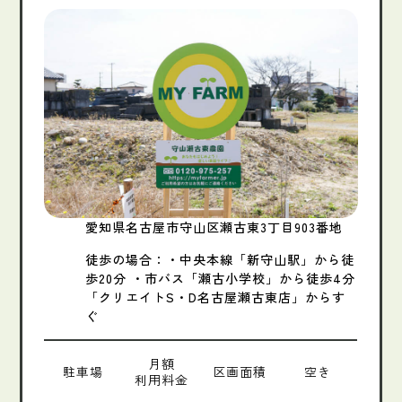
愛知県名古屋市守山区瀬古東3丁目903番地
徒歩の場合：・中央本線「新守山駅」から徒
歩20分​ ・市バス「瀬古小学校」から徒歩4分​
「クリエイトS・D名古屋瀬古東店」からす
ぐ​
月額
駐車場
区画面積
空き
利用料金