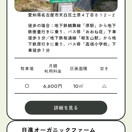
愛知県名古屋市天白区土原４丁目８１２−２
徒歩の場合：地下鉄鶴舞線「原駅」から地下
鉄徳重行きに乗り、バス停「おおね荘」下車
徒歩９分／地下鉄桜通線「相生山駅」から地
下鉄原行きに乗り、バス停「高坂小学校」下
車徒歩７分
月額
駐車場
区画面積
空き
利用料金
〇
円
㎡
△
6,600
10
詳細を見る
日進オーガニックファーム