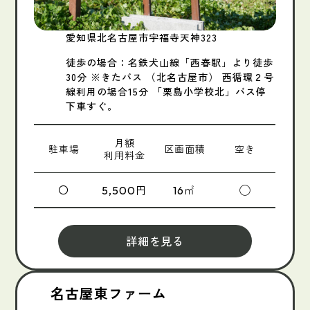
愛知県北名古屋市宇福寺天神323
徒歩の場合：名鉄犬山線「西春駅」より徒歩
30分 ※きたバス （北名古屋市） 西循環２号
線利用の場合15分 「栗島小学校北」バス停
下車すぐ。
月額
駐車場
区画面積
空き
利用料金
〇
円
㎡
◯
5,500
16
詳細を見る
名古屋東ファーム