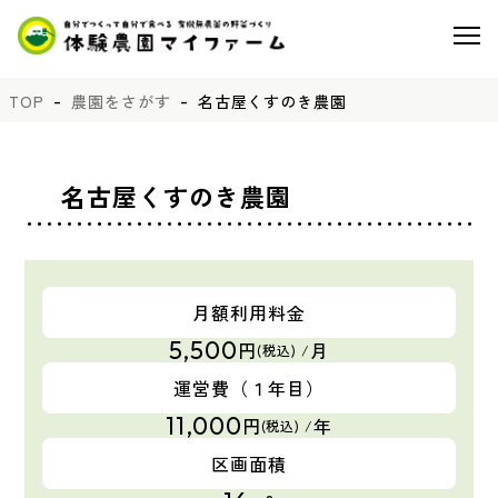
TOP
農園をさがす
名古屋くすのき農園
名古屋くすのき農園
月額利用料金
5,500
円
月
(税込) /
運営費
（１年目）
11,000
円
年
(税込) /
区画面積