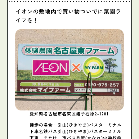
イオンの敷地内で買い物ついでに菜園ラ
イフを！
愛知県名古屋市名東区猪子石原2-1701
徒歩の場合：引山(ひきやま)バスターミナル
下車名鉄バス引山(ひきやま)バスターミナル
下車、または、市バス香流(かなれ)中学校前