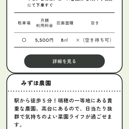
にて下車すぐ
月額
駐車場
区画面積
空き
利用料金
〇
円
㎡
×（空き待ち可）
5,500
8
詳細を見る
みずほ農園
駅から徒歩５分！瑞穂の一等地にある貴
重な農園。高台にあるので、日当たり抜
群で気持ちのよい菜園ライフが過ごせま
す。