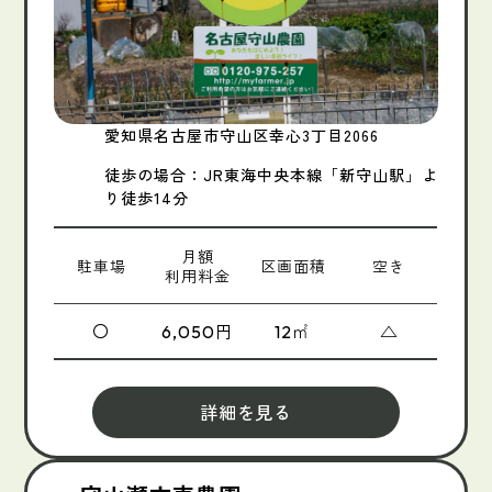
愛知県名古屋市守山区幸心3丁目2066
徒歩の場合：JR東海中央本線「新守山駅」よ
り徒歩14分
月額
駐車場
区画面積
空き
利用料金
〇
円
㎡
△
6,050
12
詳細を見る