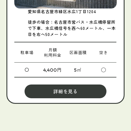
愛知県名古屋市緑区水広1丁目1204
徒歩の場合：名古屋市営バス・水広橋停留所
で下車、水広橋信号を西へ60メートル、一本
目を右へ50メートル
月額
駐車場
区画面積
空き
利用料金
〇
円
㎡
◯
4,400
5
詳細を見る