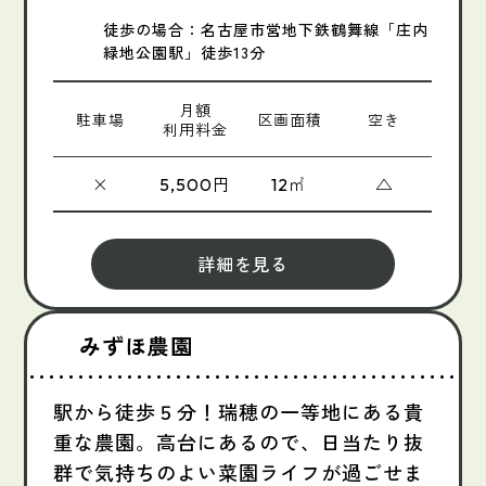
徒歩の場合：名古屋市営地下鉄鶴舞線「庄内
緑地公園駅」徒歩13分
月額
駐車場
区画面積
空き
利用料金
×
円
㎡
△
5,500
12
詳細を見る
みずほ農園
駅から徒歩５分！瑞穂の一等地にある貴
重な農園。高台にあるので、日当たり抜
群で気持ちのよい菜園ライフが過ごせま