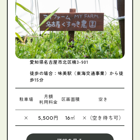
愛知県名古屋市北区楠3-901
徒歩の場合：味美駅（東海交通事業）から徒
歩15分
月額
駐車場
区画面積
空き
利用料金
×
円
㎡
×（空き待ち可）
5,500
16