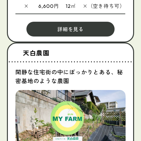
×
円
㎡
×（空き待ち可）
6,600
12
詳細を見る
天白農園
閑静な住宅街の中にぽっかりとある、秘
密基地のような農園