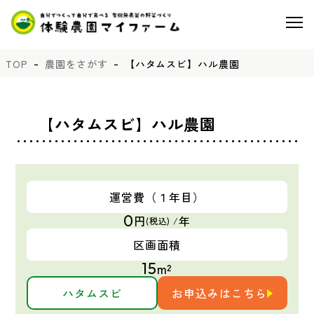
TOP
農園をさがす
【ハタムスビ】ハル農園
【ハタムスビ】ハル農園
運営費
（１年目）
0
円
年
(税込) /
区画面積
15
m²
ハタムスビ
お申込みはこちら