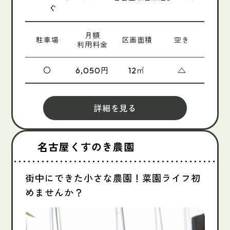
ぐ​
月額
駐車場
区画面積
空き
利用料金
〇
円
㎡
△
6,050
12
詳細を見る
名古屋くすのき農園
街中にできた小さな農園！菜園ライフ初
めませんか？