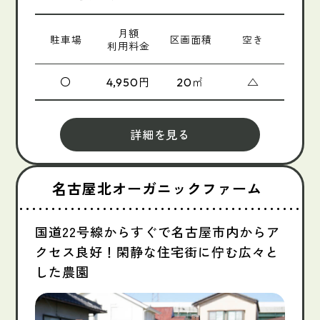
月額
駐車場
区画面積
空き
利用料金
〇
円
㎡
△
4,950
20
詳細を見る
名古屋北オーガニックファーム
国道22号線からすぐで名古屋市内からア
クセス良好！閑静な住宅街に佇む広々と
した農園