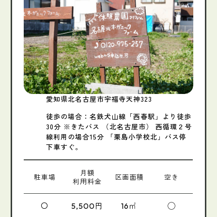
愛知県北名古屋市宇福寺天神323
徒歩の場合：名鉄犬山線「西春駅」より徒歩
30分 ※きたバス （北名古屋市） 西循環２号
線利用の場合15分 「栗島小学校北」バス停
下車すぐ。
月額
駐車場
区画面積
空き
利用料金
〇
円
㎡
◯
5,500
16