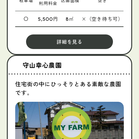
駐車場
区画面積
空き
利用料金
〇
円
㎡
×（空き待ち可）
5,500
8
詳細を見る
守山幸心農園
住宅街の中にひっそりとある素敵な農園
です。