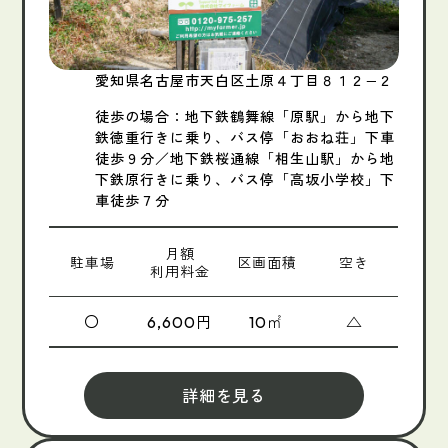
愛知県名古屋市天白区土原４丁目８１２−２
徒歩の場合：地下鉄鶴舞線「原駅」から地下
鉄徳重行きに乗り、バス停「おおね荘」下車
徒歩９分／地下鉄桜通線「相生山駅」から地
下鉄原行きに乗り、バス停「高坂小学校」下
車徒歩７分
月額
駐車場
区画面積
空き
利用料金
〇
円
㎡
△
6,600
10
詳細を見る