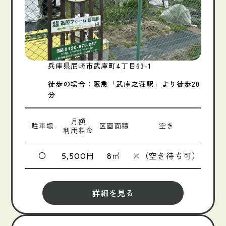
兵庫県尼崎市武庫町4丁目63-1
徒歩の場合：阪急「武庫之荘駅」より徒歩20
分
月額
駐車場
区画面積
空き
利用料金
〇
円
㎡
×（空き待ち可）
5,500
8
詳細を見る