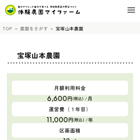
TOP
農園をさがす
宝塚山本農園
宝塚山本農園
月額利用料金
6,600
円
月
(税込) /
運営費
（１年目）
11,000
円
年
(税込) /
区画面積