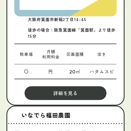
大阪府箕面市新稲2丁目14-45
徒歩の場合：阪急箕面線「箕面駅」より徒歩
15分
月額
駐車場
区画面積
空き
利用料金
〇
円
㎡
ハタムスビ
20
詳細を見る
いなでら福田農園