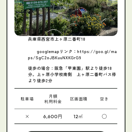
兵庫県西宮市上ヶ原二番町18
googlemapリンク：https://goo.gl/ma
ps/SgC2oJBKuuNXKGrG9
徒歩の場合：阪急「甲東園」駅より徒歩18
分。上ヶ原小学校南側 上ヶ原二番町バス停
より徒歩2分
月額
駐車場
区画面積
空き
利用料金
×
円
㎡
◯
6,600
12