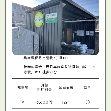
兵庫県伊丹市荒牧7丁目101
徒歩の場合：西日本旅客鉄道福知山線「中山
寺駅」から徒歩20分
月額
駐車場
区画面積
空き
利用料金
×
円
㎡
◯
6,600
12