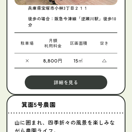
兵庫県宝塚市小林3丁目２１１
徒歩の場合：阪急今津線「逆瀬川駅」徒歩10
分
月額
駐車場
区画面積
空き
利用料金
×
円
㎡
△
8,800
15
詳細を見る
箕面5号農園
山に囲まれ、四季折々の風景を楽しみな
がら農園ライフ。