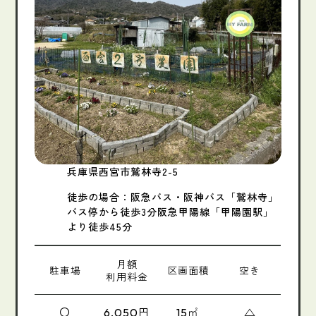
兵庫県西宮市鷲林寺2-5
徒歩の場合：阪急バス・阪神バス「鷲林寺」
バス停から徒歩3分阪急甲陽線「甲陽園駅」
より徒歩45分
月額
駐車場
区画面積
空き
利用料金
〇
円
㎡
△
6,050
15