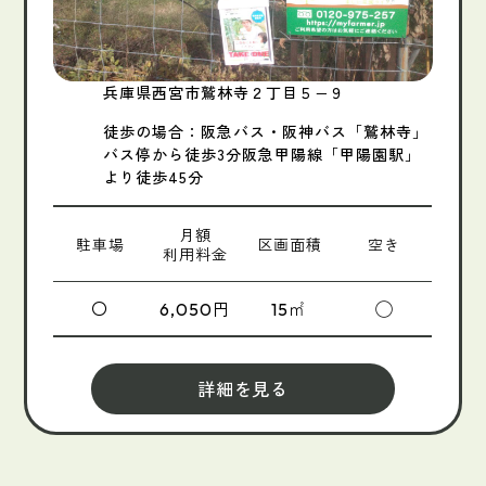
兵庫県西宮市鷲林寺２丁目５−９
徒歩の場合：阪急バス・阪神バス「鷲林寺」
バス停から徒歩3分阪急甲陽線「甲陽園駅」
より徒歩45分
月額
駐車場
区画面積
空き
利用料金
〇
円
㎡
◯
6,050
15
詳細を見る