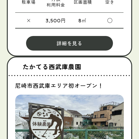
駐車場
区画面積
空き
利用料金
×
円
㎡
◯
3,500
8
詳細を見る
たかてる西武庫農園
尼崎市西武庫エリア初オープン！