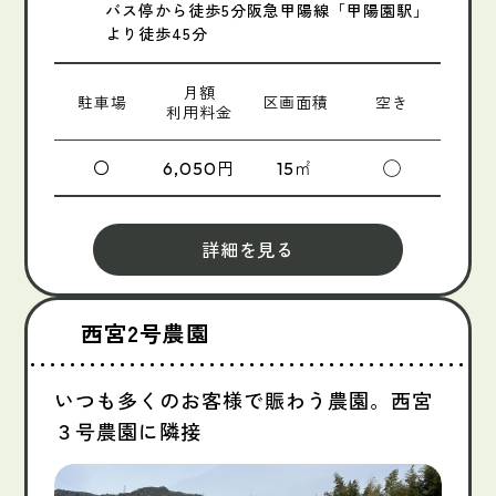
バス停から徒歩5分阪急甲陽線「甲陽園駅」
より徒歩45分
月額
駐車場
区画面積
空き
利用料金
〇
円
㎡
◯
6,050
15
詳細を見る
西宮2号農園
いつも多くのお客様で賑わう農園。西宮
３号農園に隣接