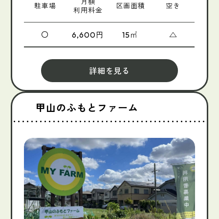
月額
駐車場
区画面積
空き
利用料金
〇
円
㎡
△
6,600
15
詳細を見る
甲山のふもとファーム