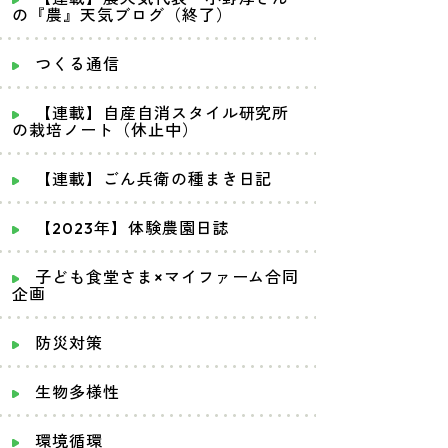
の『農』天気ブログ（終了）
つくる通信
【連載】自産自消スタイル研究所
の栽培ノート（休止中）
【連載】ごん兵衛の種まき日記
【2023年】体験農園日誌
子ども食堂さま×マイファーム合同
企画
防災対策
生物多様性
環境循環