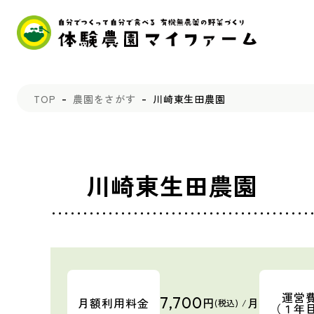
TOP
農園をさがす
川崎東生田農園
川崎東生田農園
運営
7,700
月額利用料金
円
月
(税込) /
（１年