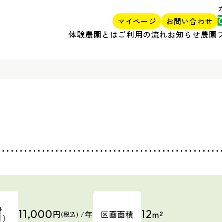
マイページ
お問い合わせ
体験農園とは
ご利用の流れ
お知らせ
農園
費
11,000
12
m²
円
年
区画面積
(税込) /
目）