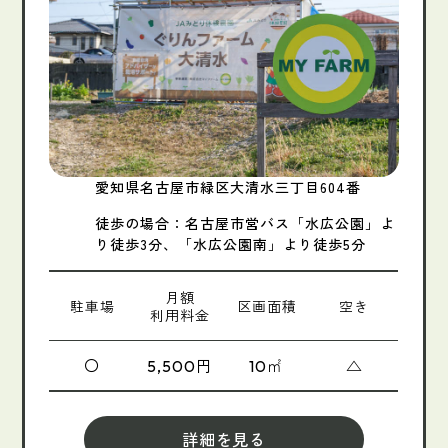
愛知県名古屋市緑区大清水三丁目604番
徒歩の場合：名古屋市営バス「水広公園」よ
り徒歩3分、「水広公園南」より徒歩5分
月額
駐車場
区画面積
空き
利用料金
〇
円
㎡
△
5,500
10
詳細を見る