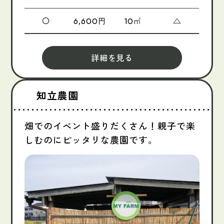
〇
円
㎡
△
6,600
10
詳細を見る
知立農園
畑でのイベント盛りだくさん！親子で楽
しむのにピッタリな農園です。