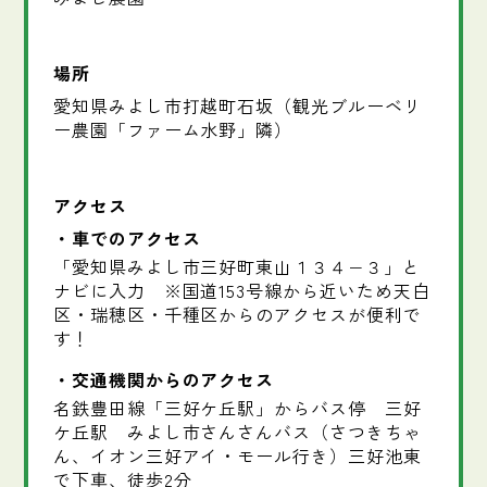
場所
愛知県みよし市打越町石坂（観光ブルーベリ
ー農園「ファーム水野」隣）
アクセス
車でのアクセス
「愛知県みよし市三好町東山１３４−３」と
ナビに入力 ※国道153号線から近いため天白
区・瑞穂区・千種区からのアクセスが便利で
す！
交通機関からのアクセス
名鉄豊田線「三好ケ丘駅」からバス停 三好
ケ丘駅 みよし市さんさんバス（さつきちゃ
ん、イオン三好アイ・モール行き）三好池東
で下車、徒歩2分