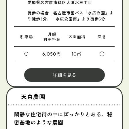
愛知県名古屋市緑区大清水三丁目
徒歩の場合：名古屋市営バス「水広公園」よ
り徒歩3分、「水広公園南」より徒歩5分
月額
駐車場
区画面積
空き
利用料金
〇
円
㎡
◯
6,050
10
詳細を見る
天白農園
閑静な住宅街の中にぽっかりとある、秘
密基地のような農園