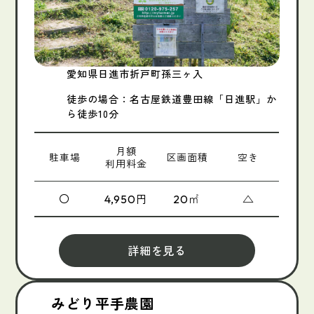
愛知県日進市折戸町孫三ヶ入
徒歩の場合：名古屋鉄道豊田線「日進駅」か
ら徒歩10分
月額
駐車場
区画面積
空き
利用料金
〇
円
㎡
△
4,950
20
詳細を見る
みどり平手農園