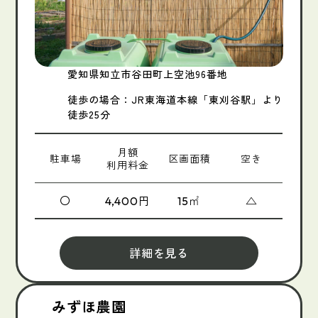
愛知県知立市谷田町上空池96番地
徒歩の場合：JR東海道本線「東刈谷駅」より
徒歩25分
月額
駐車場
区画面積
空き
利用料金
〇
円
㎡
△
4,400
15
詳細を見る
みずほ農園