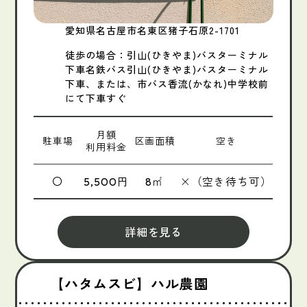
愛知県名古屋市名東区猪子石原2-1701
徒歩の場合：引山(ひきやま)バスターミナル
下車名鉄バス引山(ひきやま)バスターミナル
下車、または、市バス香流(かなれ)中学校前
にて下車すぐ
月額
駐車場
区画面積
空き
利用料金
〇
円
㎡
×（空き待ち可）
5,500
8
詳細を見る
【ハタムスビ】ハル農園