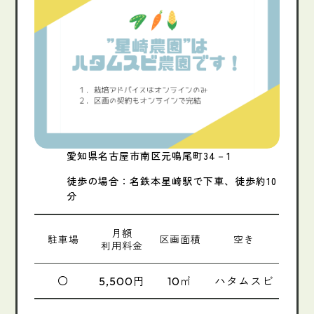
愛知県名古屋市南区元鳴尾町34－1
徒歩の場合：名鉄本星崎駅で下車、徒歩約10
分
月額
駐車場
区画面積
空き
利用料金
〇
円
㎡
ハタムスビ
5,500
10