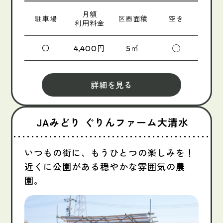
月額
駐車場
区画面積
空き
利用料金
〇
円
㎡
◯
4,400
5
詳細を見る
JAみどり ぐりんファーム大清水
いつもの街に、もうひとつの楽しみを！
近くに公園がある穏やかな雰囲気の農
園。