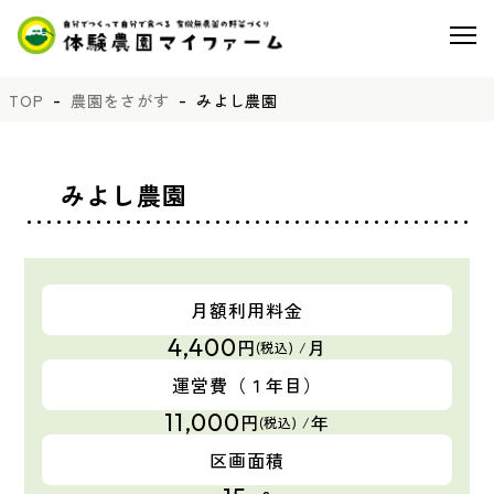
TOP
農園をさがす
みよし農園
みよし農園
月額利用料金
4,400
円
月
(税込) /
運営費
（１年目）
11,000
円
年
(税込) /
区画面積