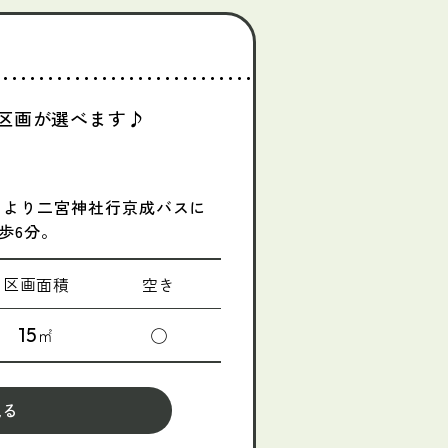
区画が選べます♪
口より二宮神社行京成バスに
歩6分。
区画面積
空き
15
㎡
◯
見る