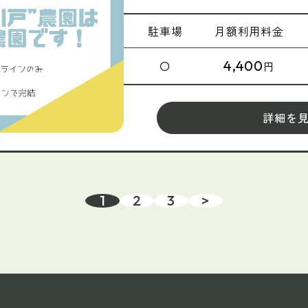
駐車場
月額
利用料金
4,400
〇
円
詳細を
1
2
3
>