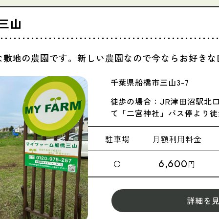
三山
な敷地の農園です。新しい農園なので今ならお好きな
千葉県船橋市三山3-7
徒歩の場合：JR津田沼駅北
て「二宮神社」バス停より徒
駐車場
月額
利用料金
6,600
〇
円
詳細を