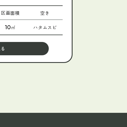
区画面積
空き
10
㎡
ハタムスビ
見る