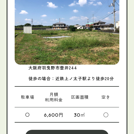
大阪府羽曳野市壺井244
徒歩の場合：近鉄上ノ太子駅より徒歩20分
月額
駐車場
区画面積
空き
利用料金
〇
円
㎡
◯
6,600
30