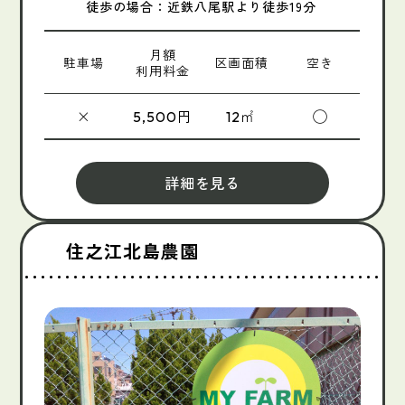
徒歩の場合：近鉄八尾駅より徒歩19分
月額
駐車場
区画面積
空き
利用料金
×
円
㎡
◯
5,500
12
詳細を見る
住之江北島農園