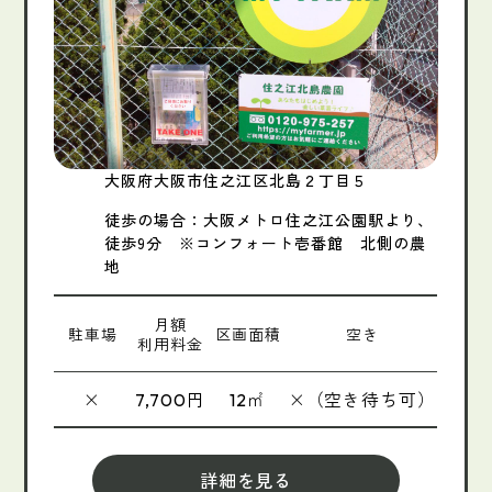
大阪府大阪市住之江区北島２丁目５
徒歩の場合：大阪メトロ住之江公園駅より、
徒歩9分 ※コンフォート壱番館 北側の農
地
月額
駐車場
区画面積
空き
利用料金
×
円
㎡
×（空き待ち可）
7,700
12
詳細を見る