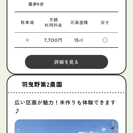
徒歩8分
月額
駐車場
区画面積
空き
利用料金
×
円
㎡
◯
7,700
15
詳細を見る
羽曳野第2農園
広い区画が魅力！米作りも体験できます
♪