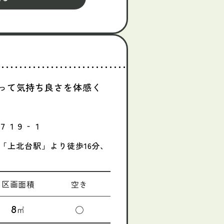
って気持ち良さを体感く
７１９‐１
「上北台駅」より徒歩16分、
区画面積
空き
8
㎡
◯