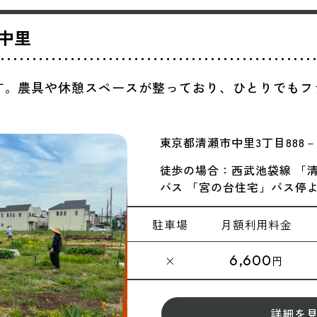
中里
す。農具や休憩スペースが整っており、ひとりでもフ
東京都清瀬市中里3丁目888－
徒歩の場合：西武池袋線 「
バス 「宮の台住宅」バス停
駐車場
月額
利用料金
6,600
×
円
詳細を