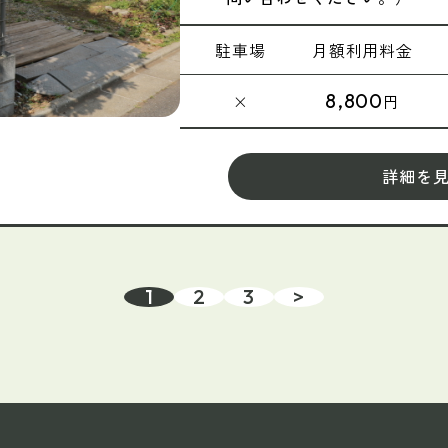
駐車場
月額
利用料金
8,800
×
円
詳細を
1
2
3
>