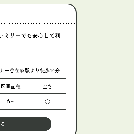
ァミリーでも安心して利
ナー谷在家駅より徒歩10分
区画面積
空き
6
㎡
◯
見る