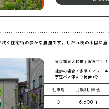
が吹く住宅街の静かな農園です。しだれ桃の木陰に座
東京都東大和市芋窪三丁目１
徒歩の場合：多摩モノレール
芋窪バス停より徒歩3分
駐車場
月額
利用料金
6,600
〇
円