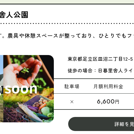
舎人公園
す。農具や休憩スペースが整っており、ひとりでもフ
東京都足立区皿沼二丁目12-5
徒歩の場合：日暮里舎人ライ
駐車場
月額
利用料金
6,600
×
円
詳細を