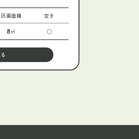
区画面積
空き
8
㎡
◯
見る