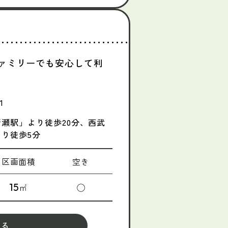
ァミリーでも安心して利
1
清瀬駅」より徒歩20分、西武
より徒歩5分
区画面積
空き
15
㎡
◯
見る