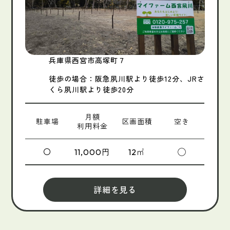
兵庫県西宮市高塚町７
徒歩の場合：阪急夙川駅より徒歩12分、JRさ
くら夙川駅より徒歩20分
月額
駐車場
区画面積
空き
利用料金
〇
円
㎡
◯
11,000
12
詳細を見る