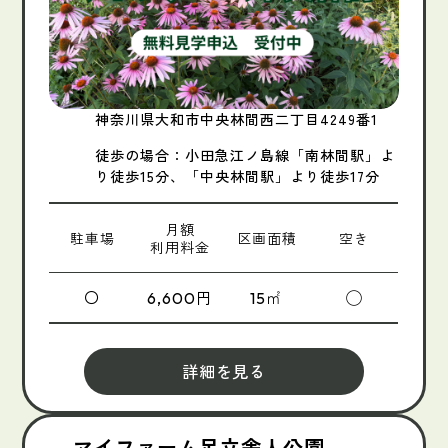
神奈川県大和市中央林間西二丁目4249番1
徒歩の場合：小田急江ノ島線「南林間駅」よ
り徒歩15分、「中央林間駅」より徒歩17分
月額
駐車場
区画面積
空き
利用料金
〇
円
㎡
◯
6,600
15
詳細を見る
マイファーム足立舎人公園