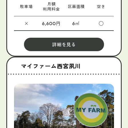
月額
駐車場
区画面積
空き
利用料金
×
円
㎡
◯
6,600
6
詳細を見る
マイファーム西宮夙川