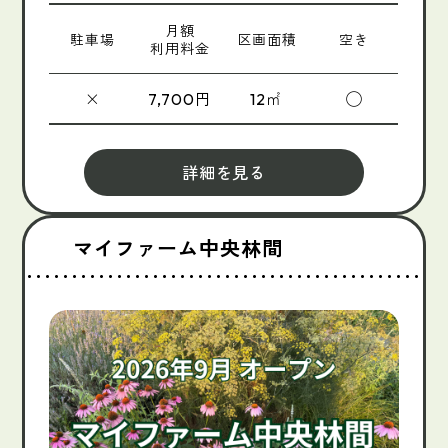
月額
駐車場
区画面積
空き
利用料金
×
円
㎡
◯
7,700
12
詳細を見る
マイファーム中央林間