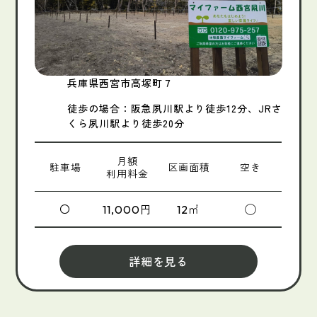
兵庫県西宮市高塚町７
徒歩の場合：阪急夙川駅より徒歩12分、JRさ
くら夙川駅より徒歩20分
月額
駐車場
区画面積
空き
利用料金
〇
円
㎡
◯
11,000
12
詳細を見る