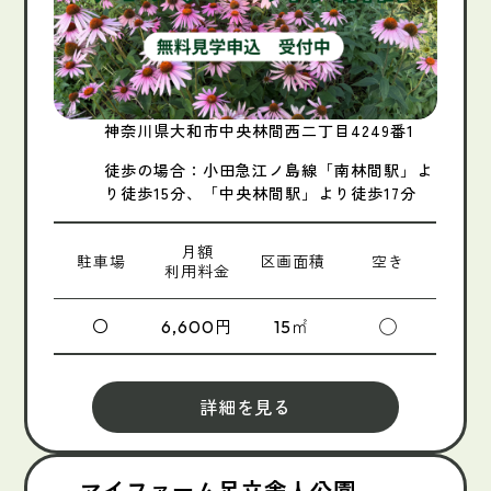
神奈川県大和市中央林間西二丁目4249番1
徒歩の場合：小田急江ノ島線「南林間駅」よ
り徒歩15分、「中央林間駅」より徒歩17分
月額
駐車場
区画面積
空き
利用料金
〇
円
㎡
◯
6,600
15
詳細を見る
マイファーム足立舎人公園