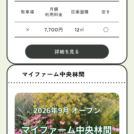
月額
駐車場
区画面積
空き
利用料金
×
円
㎡
◯
7,700
12
詳細を見る
マイファーム中央林間