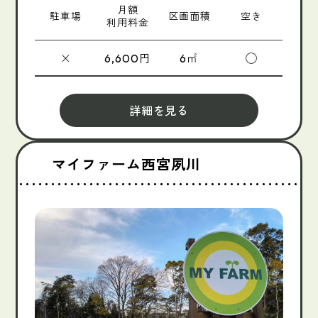
月額
駐車場
区画面積
空き
利用料金
×
円
㎡
◯
6,600
6
詳細を見る
マイファーム西宮夙川