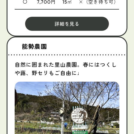
〇
円
㎡
×（空き待ち可）
7,700
15
詳細を見る
能勢農園
自然に囲まれた里山農園。春にはつくし
や蕗、野セリもご自由に♩