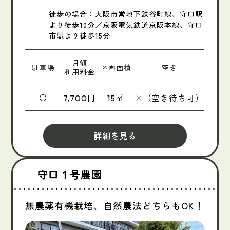
徒歩の場合：大阪市営地下鉄谷町線、守口駅
より徒歩10分／京阪電気鉄道京阪本線、守口
市駅より徒歩15分
月額
駐車場
区画面積
空き
利用料金
〇
円
㎡
×（空き待ち可）
7,700
15
詳細を見る
守口１号農園
無農薬有機栽培、自然農法どちらもOK！