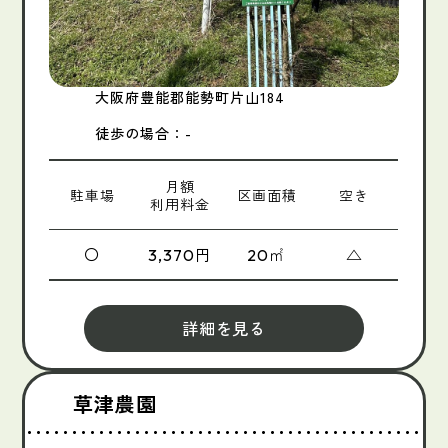
大阪府豊能郡能勢町片山184
徒歩の場合：-
月額
駐車場
区画面積
空き
利用料金
〇
円
㎡
△
3,370
20
詳細を見る
草津農園