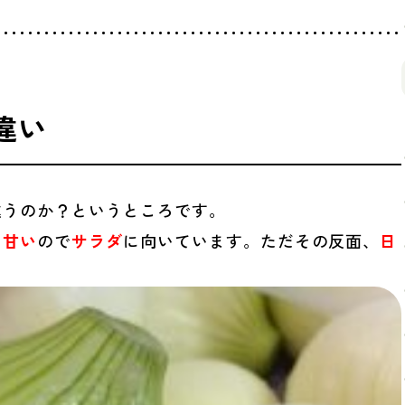
違い
違うのか？というところです。
、甘い
ので
サラダ
に向いています。ただその反面、
日