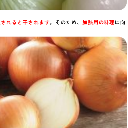
穫されると干されます
。そのため、
加熱用の料理
に向