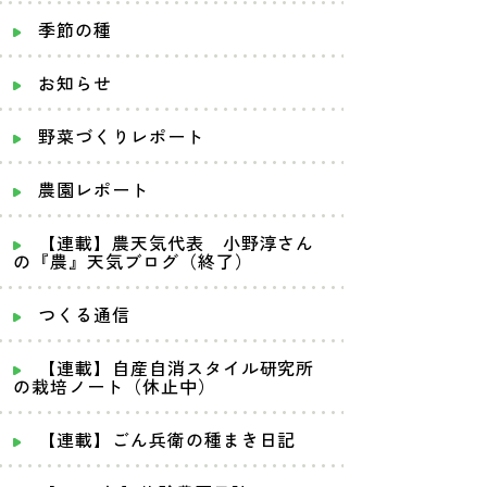
季節の種
お知らせ
野菜づくりレポート
農園レポート
【連載】農天気代表 小野淳さん
の『農』天気ブログ（終了）
つくる通信
【連載】自産自消スタイル研究所
の栽培ノート（休止中）
【連載】ごん兵衛の種まき日記