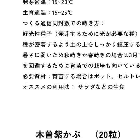
発芽適温：15~20℃
生育適温：15~25℃
つくる通信同封数での蒔き方：
好光性種子（発芽するために光が必要な種
種が密着するよう土の上をしっかり鎮圧する。
暑さに弱いため秋蒔きか春蒔きの場合は3月
を回避するために育苗での栽培も向いてい
必要資材：育苗する場合はポット、セルト
オススメの利用法： サラダなどの生食
木曽紫かぶ （20粒）