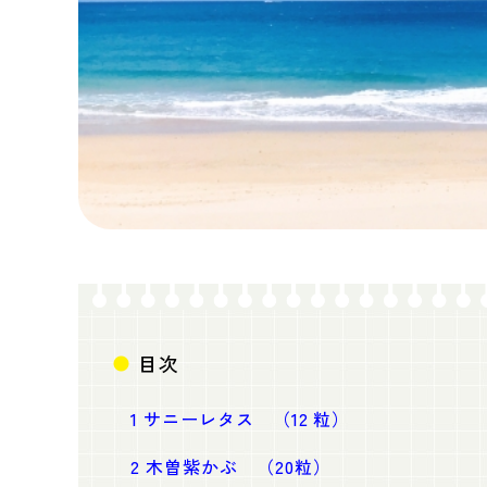
目次
1
サニーレタス （12 粒）
2
木曽紫かぶ （20粒）