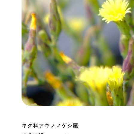
キク科アキノノゲシ属