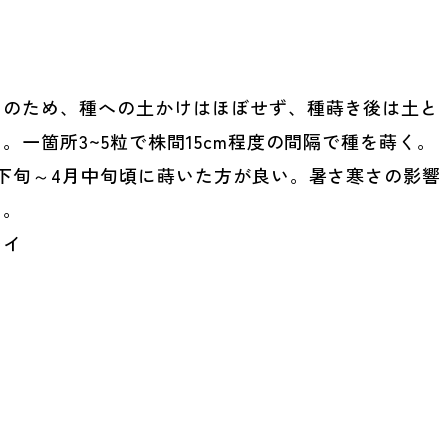
）のため、種への土かけはほぼせず、種蒔き後は土と
一箇所3~5粒で株間15cm程度の間隔で種を蒔く。
下旬～4月中旬頃に蒔いた方が良い。暑さ寒さの影響
る。
レイ