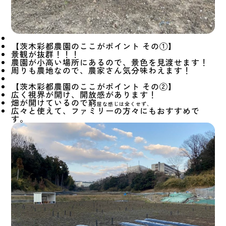
【茨木彩都農園のここがポイント その①】
景観が抜群！！！
農園が小高い場所にあるので、景色を見渡せます！
周りも農地なので、農家さん気分味わえます！
【茨木彩都農園のここがポイント その②】
広く視界が開け、開放感があります！
畑が開けているので窮
屈な感じは全くせず、
広々と使えて、ファミリーの方々にもおすすめで
す。