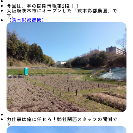
今回は、春の開園情報第2段！！
大阪府茨木市にオープンした「茨木彩都農園」で
す。
【茨木彩都農園】
力仕事は俺に任せろ！弊社関西スタッフの間渕で
す！