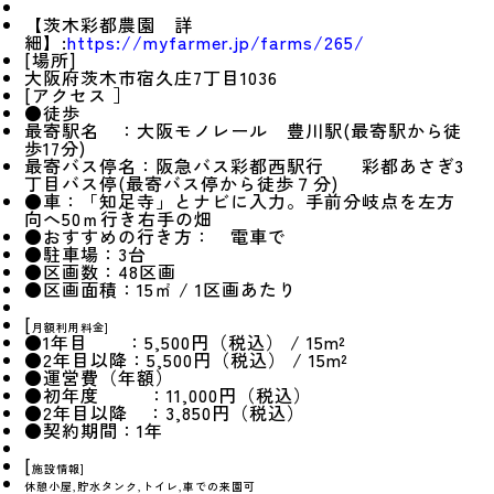
【茨木彩都農園 詳
細】:
https://myfarmer.jp/farms/265/
[場所]
大阪府茨木市宿久庄7丁目1036
[アクセス ］
●徒歩
最寄駅名 ：大阪モノレール 豊川駅(最寄駅から徒
歩17分)
最寄バス停名：阪急バス彩都西駅行 彩都あさぎ3
丁目バス停(最寄バス停から徒歩７分)
●車：「知足寺」とナビに入力。手前分岐点を左方
向へ50ｍ行き右手の畑
●おすすめの行き方： 電車で
●駐車場：3台
●区画数：48区画
●区画面積：15㎡ / 1区画あたり
[
月額利用料金
]
●1年目 ：5,500円（税込） / 15m²
●2年目以降：5,500円（税込） / 15m²
●運営費（年額）
●初年度 ：11,000円（税込）
●2年目以降 ：3,850円（税込）
●契約期間：1年
[
施設情報
]
休憩小屋,貯水タンク,トイレ,車での来園可