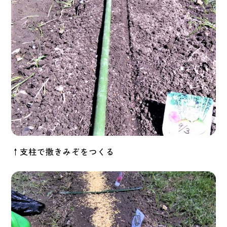
↑支柱で撒きみぞをつくる