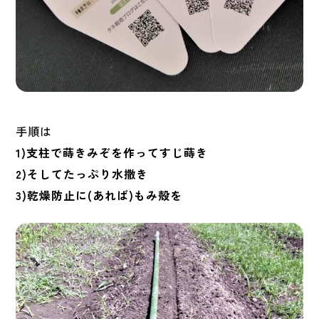
手順は
1)支柱で蒔きみぞを作ってすじ蒔き
2)そしてたっぷり水撒き
3)乾燥防止に(あれば)もみ殻を