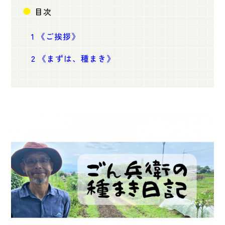
目次
1
《ご挨拶》
2
《まずは、種まき》