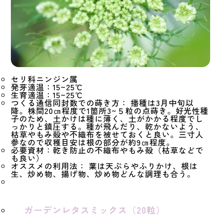
セリ科ニンジン属
発芽適温：15~25℃
生育適温：15~25℃
つくる通信同封数での蒔き方： 播種は3月中旬以
降。株間20㎝程度で1箇所3~５粒の点蒔き。好光性種
子のため、土かけは種に薄く、土がかかる程度でし
っかりと鎮圧する。種が飛んだり、乾かないよう、
枯草やもみ殻や不織布を被せておくと良い。三寸人
参なので収穫目安は根の部分が約9㎝程度。
必要資材：乾き防止の不織布やもみ殻（枯草などで
も良い）
オススメの利用法： 葉は天ぷらやふりかけ、根は
生、炒め物、揚げ物、炒め物どんな調理も合う。
ガーデンレタスミックス（20粒）