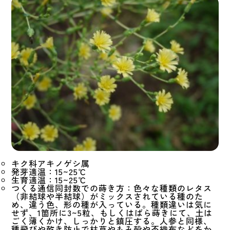
キク科アキノゲシ属
発芽適温：15~25℃
生育適温：15~25℃
つくる通信同封数での蒔き方：色々な種類のレタス
（非結球や半結球）がミックスされている種のた
め、違う色、形の種が入っている。種類違いは気に
せず、1箇所に3~5粒、もしくはばら蒔きにて、土は
ごく薄くかけ、しっかりと鎮圧する。人参と同様、
種飛びや乾き防止で枯草やもみ殻や不織布などをか