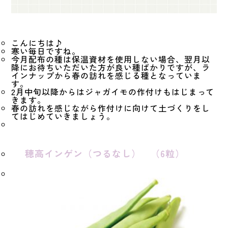
こんにちは♪
寒い毎日ですね。
今月配布の種は保温資材を使用しない場合、翌月以
降にお待ちいただいた方が良い種ばかりですが、ラ
インナップから春の訪れを感じる種となっていま
す。
2月中旬以降からはジャガイモの作付けもはじまって
きます。
春の訪れを感じながら作付けに向けて土づくりをし
てはじめていきましょう。
穂高インゲン（つるなし） （6粒）