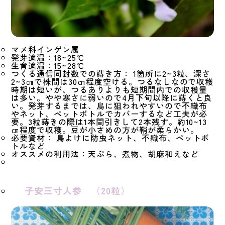
マメ科インゲン属
発芽適温：18~25℃
生育適温：15~28℃
つくる通信同封数での蒔き方： 1箇所に2~3粒、深さ
2~3㎝で株間は30㎝程度空ける。つるなしなので収穫
時期は短いが、つるありよりも短期間内での収穫量
は多い。やや寒さに弱いので4月下旬以降に蒔くと良
い。発芽するまでは、鳥に狙われやすいので不織布
やネット、ペットボトルでカバーするなど工夫が必
要。3粒蒔きの際は1本間引きして2本残す。約10~13
㎝程度で収穫。豆が小さめの方が鞘が柔らかい。
必要資材： 鳥よけに防虫ネット、不織布、ペットボ
トルなど
オススメの利用法：天ぷら、煮物、胡麻和えなど
子安三寸人参 （20粒）