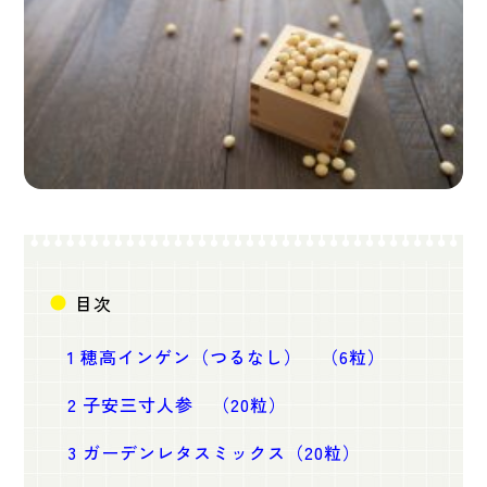
目次
1
穂高インゲン（つるなし） （6粒）
2
子安三寸人参 （20粒）
3
ガーデンレタスミックス（20粒）