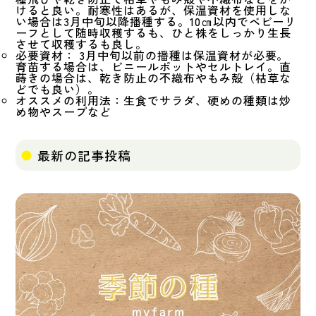
けると良い。耐寒性はあるが、保温資材を使用しな
い場合は3月中旬以降播種する。10㎝以内でベビーリ
ーフとして随時収穫するも、ひと株をしっかり生長
させて収穫するも良し。
必要資材： 3月中旬以前の播種は保温資材が必要。
育苗する場合は、ビニールポットやセルトレイ。直
蒔きの場合は、乾き防止の不織布やもみ殻（枯草な
どでも良い）。
オススメの利用法：生食でサラダ、硬めの種類は炒
め物やスープなど
最新の記事投稿