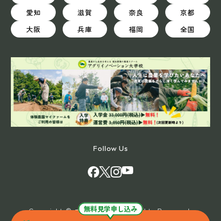
愛知
滋賀
奈良
京都
大阪
兵庫
福岡
全国
Follow Us
無料見学申し込み
Copyright © マイファーム All Rights Reserved.