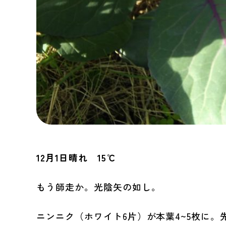
12月1日晴れ 15℃
もう師走か。光陰矢の如し。
ニンニク（ホワイト6片）が本葉4~5枚に。