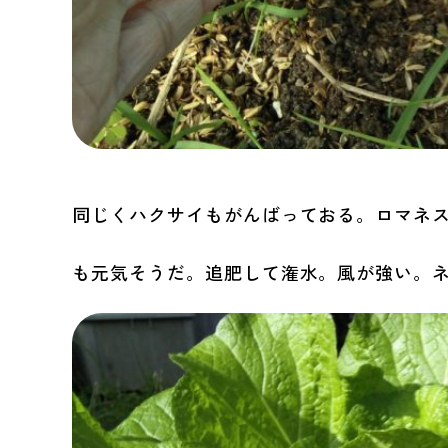
同じくハクサイもがんばっておる。ロマネ
も元気そうだ。追肥して潅水。風が強い。