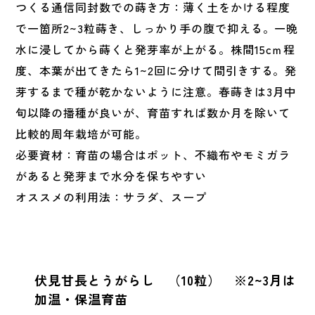
つくる通信同封数での蒔き方：薄く土をかける程度
で一箇所2~3粒蒔き、しっかり手の腹で抑える。一晩
水に浸してから蒔くと発芽率が上がる。株間15cｍ程
度、本葉が出てきたら1~2回に分けて間引きする。発
芽するまで種が乾かないように注意。春蒔きは3月中
旬以降の播種が良いが、育苗すれば数か月を除いて
比較的周年栽培が可能。
必要資材：育苗の場合はポット、不織布やモミガラ
があると発芽まで水分を保ちやすい
オススメの利用法：サラダ、スープ
伏見甘長とうがらし （10粒） ※2~3月は
加温・保温育苗