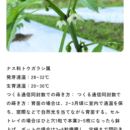
ナス科トウガラシ属
発芽適温：28~32℃
生育適温：20~30℃
つくる通信同封数での蒔き方： つくる通信同封数で
の蒔き方：育苗の場合は、2~3月頃に室内で適温を保
ち、窓際などで自然光を当てながら育苗する。セル
トレイの場合はひと穴1粒で本葉3~5枚になったら鉢
上げ。ポットの場合は2~5粒播種し、定植まで間引き