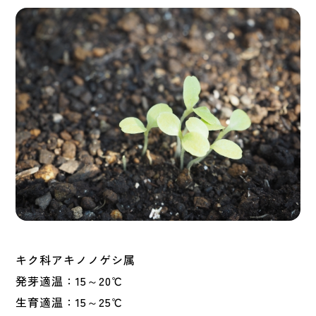
キク科アキノノゲシ属
発芽適温：15～20℃
生育適温：15～25℃