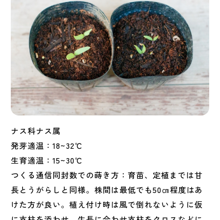
ナス科ナス属
発芽適温：18~32℃
生育適温：15~30℃
つくる通信同封数での蒔き方：育苗、定植までは甘
長とうがらしと同様。株間は最低でも50㎝程度はあ
けた方が良い。植え付け時は風で倒れないように仮
に支柱を添わせ、生長に合わせ支柱をクロスなどに